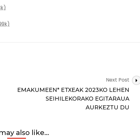
3k)
99k)
N
Next Post
O
EMAKUMEEN* ETXEAK 2023KO LEHEN
SEIHILEKORAKO EGITARAUA
AURKEZTU DU
may also like...