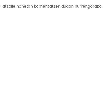
bilatzaile honetan komentatzen dudan hurrengorako.