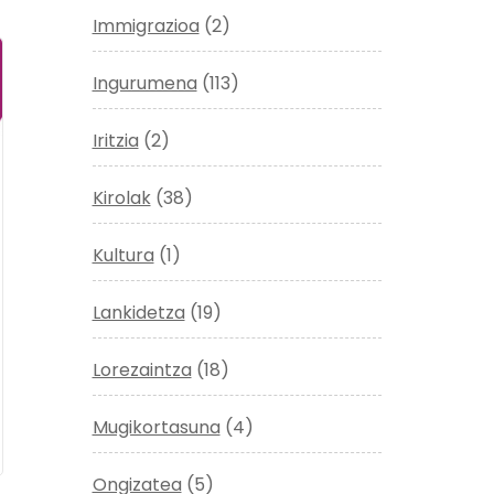
Immigrazioa
(2)
Ingurumena
(113)
Iritzia
(2)
Kirolak
(38)
Kultura
(1)
Lankidetza
(19)
Lorezaintza
(18)
Mugikortasuna
(4)
Ongizatea
(5)