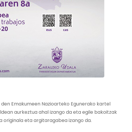
 den Emakumeen Nazioarteko Egunerako kartel
ldean aurkeztua ahal izango da eta egile bakoitzak
a originala eta argitaragabea izango da.