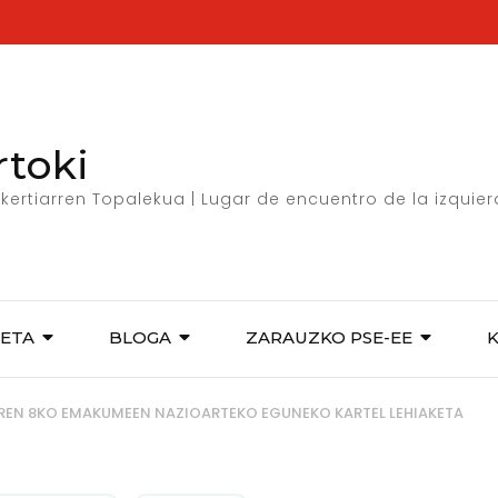
rtoki
kertiarren Topalekua | Lugar de encuentro de la izquie
ETA
BLOGA
ZARAUZKO PSE-EE
EN 8KO EMAKUMEEN NAZIOARTEKO EGUNEKO KARTEL LEHIAKETA