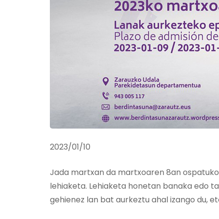
2023/01/10
Jada martxan da martxoaren 8an ospatuko
lehiaketa. Lehiaketa honetan banaka edo ta
gehienez lan bat aurkeztu ahal izango du, et