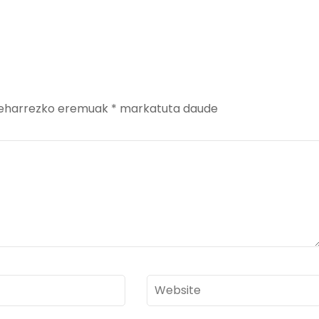
eharrezko eremuak
*
markatuta daude
Website