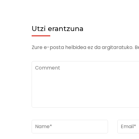
Utzi erantzuna
Zure e-posta helbidea ez da argitaratuko.
B
Comment
Name
*
Email
*