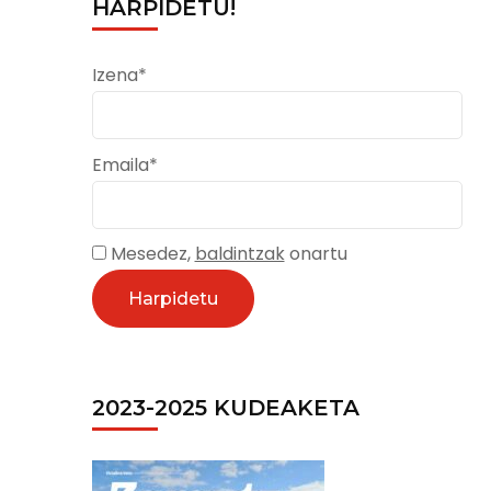
HARPIDETU!
Izena*
Emaila*
Mesedez,
baldintzak
onartu
2023-2025 KUDEAKETA