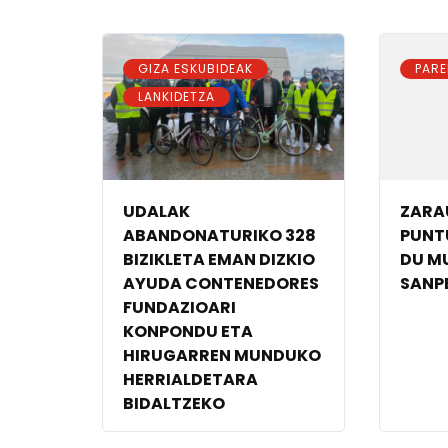
,
GIZA ESKUBIDEAK
PARE
LANKIDETZA
UDALAK
ZARA
ABANDONATURIKO 328
PUNT
BIZIKLETA EMAN DIZKIO
DU M
AYUDA CONTENEDORES
SANP
FUNDAZIOARI
KONPONDU ETA
HIRUGARREN MUNDUKO
HERRIALDETARA
BIDALTZEKO