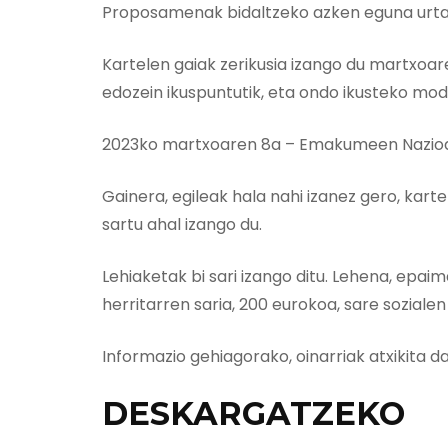
Proposamenak bidaltzeko azken eguna urtarr
Kartelen gaiak zerikusia izango du martxoa
edozein ikuspuntutik, eta ondo ikusteko mo
2023ko martxoaren 8a – Emakumeen Nazio
Gainera, egileak hala nahi izanez gero, kart
sartu ahal izango du.
Lehiaketak bi sari izango ditu. Lehena, epai
herritarren saria, 200 eurokoa, sare sozial
Informazio gehiagorako, oinarriak atxikita 
DESKARGATZEKO