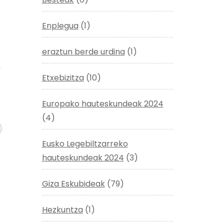
Enplegua
(1)
eraztun berde urdina
(1)
Etxebizitza
(10)
Europako hauteskundeak 2024
(4)
Eusko Legebiltzarreko
hauteskundeak 2024
(3)
Giza Eskubideak
(79)
Hezkuntza
(1)