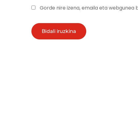
Gorde nire izena, emaila eta webgunea 