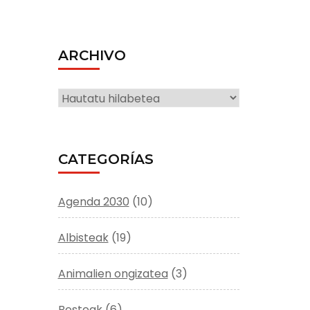
ARCHIVO
ARCHIVO
CATEGORÍAS
Agenda 2030
(10)
Albisteak
(19)
Animalien ongizatea
(3)
Besteak
(6)