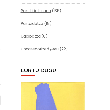
Parekidetasuna
(135)
Partaidetza
(18)
Udalbatza
(8)
Uncategorized @eu
(22)
LORTU DUGU