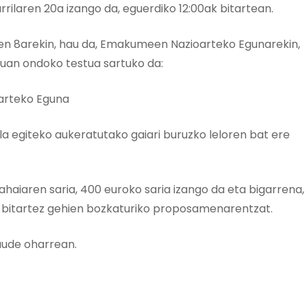
ilaren 20a izango da, eguerdiko 12:00ak bitartean.
ren 8arekin, hau da, Emakumeen Nazioarteko Egunarekin,
duan ondoko testua sartuko da:
arteko Eguna
ela egiteko aukeratutako gaiari buruzko leloren bat ere
mahaiaren saria, 400 euroko saria izango da eta bigarrena,
en bitartez gehien bozkaturiko proposamenarentzat.
daude oharrean.