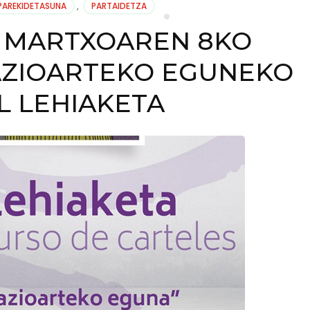
PAREKIDETASUNA
,
PARTAIDETZA
 MARTXOAREN 8KO
ZIOARTEKO EGUNEKO
L LEHIAKETA