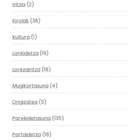
Iritzia
(2)
Kirolak
(38)
Kultura
(1)
Lankidetza
(19)
Lorezaintza
(18)
Mugikortasuna
(4)
Ongizatea
(5)
Parekidetasuna
(135)
Partaidetza
(18)