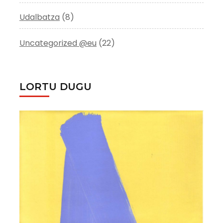
Udalbatza
(8)
Uncategorized @eu
(22)
LORTU DUGU