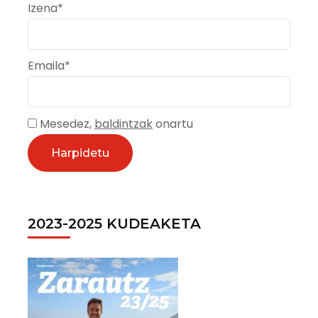
GIDATUAK
Izena*
EGINGO
DIRA
UDA
GARAIAN
Emaila*
Mesedez,
baldintzak
onartu
2023-2025 KUDEAKETA