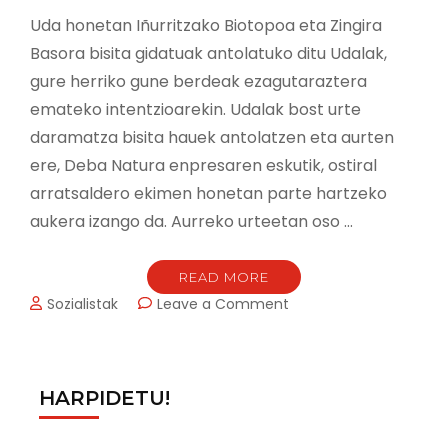
Uda honetan Iñurritzako Biotopoa eta Zingira
Basora bisita gidatuak antolatuko ditu Udalak,
gure herriko gune berdeak ezagutaraztera
emateko intentzioarekin. Udalak bost urte
daramatza bisita hauek antolatzen eta aurten
ere, Deba Natura enpresaren eskutik, ostiral
arratsaldero ekimen honetan parte hartzeko
aukera izango da. Aurreko urteetan oso …
READ MORE
on
Sozialistak
Leave a Comment
IÑURRITZAKO
BIOTOPORA
ETA
ZINGIRA
HARPIDETU!
BASORA
BISITA