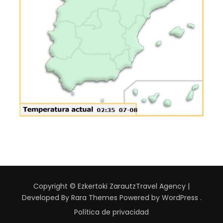
Copyright © Ezkertoki Zarautz
Travel Agency |
Developed By
Rara Themes
Powered by
WordPress
.
Política de privacidad