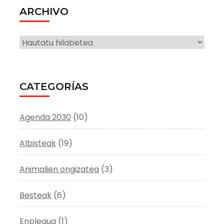
ARCHIVO
ARCHIVO
CATEGORÍAS
Agenda 2030
(10)
Albisteak
(19)
Animalien ongizatea
(3)
Besteak
(6)
Enplegua
(1)