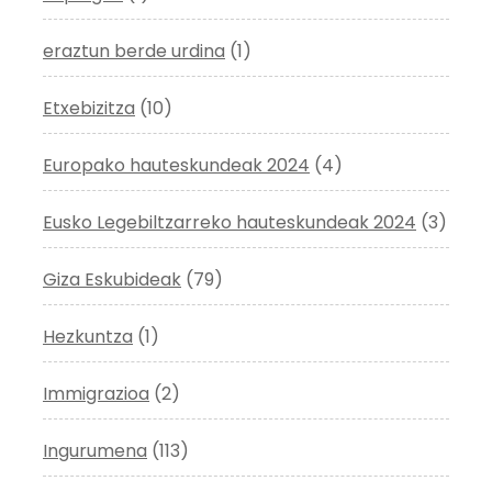
eraztun berde urdina
(1)
Etxebizitza
(10)
Europako hauteskundeak 2024
(4)
Eusko Legebiltzarreko hauteskundeak 2024
(3)
Giza Eskubideak
(79)
Hezkuntza
(1)
Immigrazioa
(2)
Ingurumena
(113)