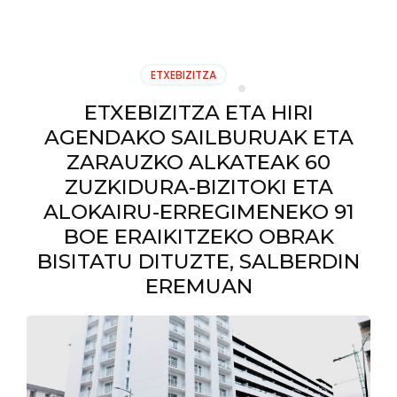
PRENTSA
OHARRA:
ZARAUTZ
EREMU
ETXEBIZITZA
TENTSIONATU
IZENDATZEA
ETXEBIZITZA ETA HIRI
ESKATU
AGENDAKO SAILBURUAK ETA
DU
PSE-
ZARAUZKO ALKATEAK 60
EEK,
ZUZKIDURA-BIZITOKI ETA
ETXEBIZITZA
ALOKAIRU-ERREGIMENEKO 91
BEHATOKIAREN
AZKEN
BOE ERAIKITZEKO OBRAK
TXOSTENA
BISITATU DITUZTE, SALBERDIN
ARGITARATU
EREMUAN
OSTEAN