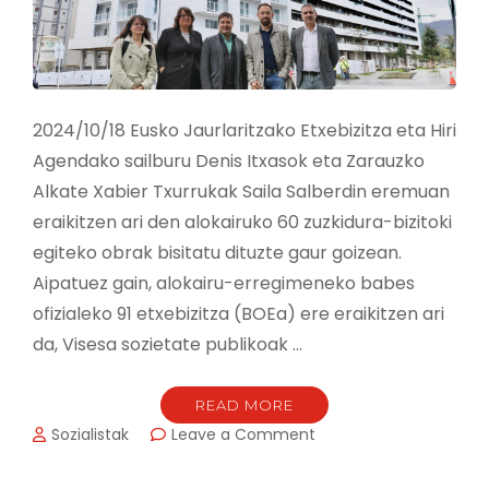
2024/10/18 Eusko Jaurlaritzako Etxebizitza eta Hiri
Agendako sailburu Denis Itxasok eta Zarauzko
Alkate Xabier Txurrukak Saila Salberdin eremuan
eraikitzen ari den alokairuko 60 zuzkidura-bizitoki
egiteko obrak bisitatu dituzte gaur goizean.
Aipatuez gain, alokairu-erregimeneko babes
ofizialeko 91 etxebizitza (BOEa) ere eraikitzen ari
da, Visesa sozietate publikoak …
READ MORE
on
Sozialistak
Leave a Comment
ETXEBIZITZA
ETA