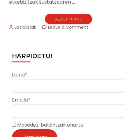
etxebizitzak sustatzearen …
READ MORE
on
Sozialistak
Leave a Comment
ZARAUZKO
PSE-
EEK
TXALOTU
HARPIDETU!
EGIN
DU
EUSKO
Izena*
JAURLARITZAK
HERRIKO
GAZTEENTZAKO
ALOKAIRU
Emaila*
SOZIALAREN
ALDE
EGITEN
DUEN
Mesedez,
baldintzak
onartu
ETXEBIZITZA
“AUSARTA”