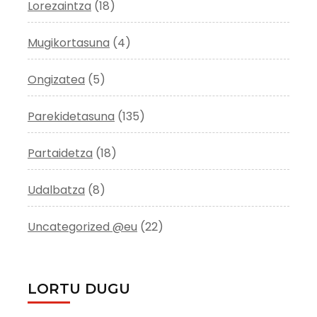
Lorezaintza
(18)
Mugikortasuna
(4)
Ongizatea
(5)
Parekidetasuna
(135)
Partaidetza
(18)
Udalbatza
(8)
Uncategorized @eu
(22)
LORTU DUGU