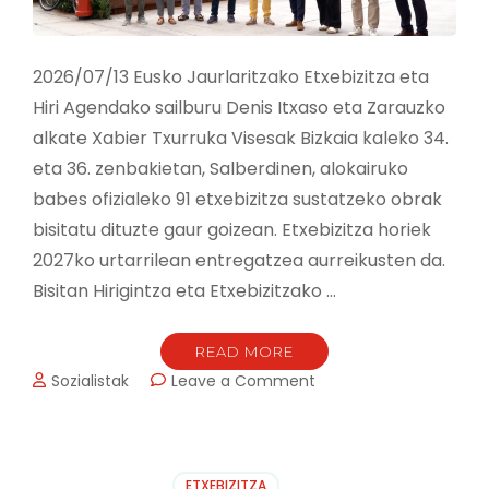
2026/07/13 Eusko Jaurlaritzako Etxebizitza eta
Hiri Agendako sailburu Denis Itxaso eta Zarauzko
alkate Xabier Txurruka Visesak Bizkaia kaleko 34.
eta 36. zenbakietan, Salberdinen, alokairuko
babes ofizialeko 91 etxebizitza sustatzeko obrak
bisitatu dituzte gaur goizean. Etxebizitza horiek
2027ko urtarrilean entregatzea aurreikusten da.
Bisitan Hirigintza eta Etxebizitzako …
READ MORE
on
Sozialistak
Leave a Comment
ZARAUZKO
SALBERDINEN
ALOKAIRUKO
91
ETXEBIZITZA