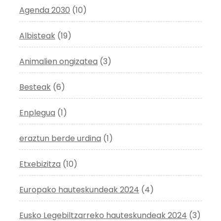
Agenda 2030
(10)
Albisteak
(19)
Animalien ongizatea
(3)
Besteak
(6)
Enplegua
(1)
eraztun berde urdina
(1)
Etxebizitza
(10)
Europako hauteskundeak 2024
(4)
Eusko Legebiltzarreko hauteskundeak 2024
(3)