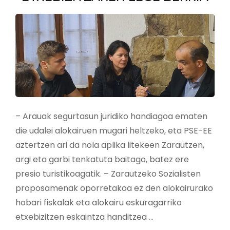
DIRA
ZARAUTZEN
– Arauak segurtasun juridiko handiagoa ematen
die udalei alokairuen mugari heltzeko, eta PSE-EE
aztertzen ari da nola aplika litekeen Zarautzen,
argi eta garbi tenkatuta baitago, batez ere
presio turistikoagatik. – Zarautzeko Sozialisten
proposamenak oporretakoa ez den alokairurako
hobari fiskalak eta alokairu eskuragarriko
etxebizitzen eskaintza handitzea …