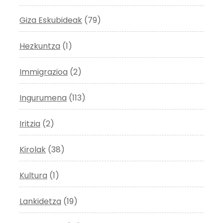
Giza Eskubideak
(79)
Hezkuntza
(1)
Immigrazioa
(2)
Ingurumena
(113)
Iritzia
(2)
Kirolak
(38)
Kultura
(1)
Lankidetza
(19)