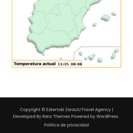
Copyright © Ezkertoki Zarautz
Travel Agency |
Developed By
Rara Themes
Powered by
WordPress
.
Política de privacidad