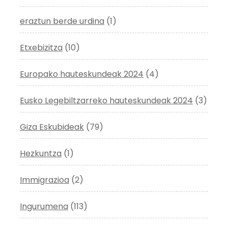
eraztun berde urdina
(1)
Etxebizitza
(10)
Europako hauteskundeak 2024
(4)
Eusko Legebiltzarreko hauteskundeak 2024
(3)
Giza Eskubideak
(79)
Hezkuntza
(1)
Immigrazioa
(2)
Ingurumena
(113)