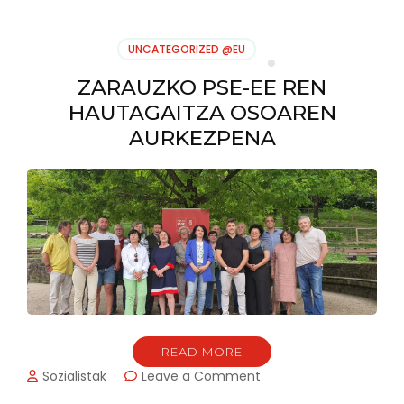
DA
KANPAINA
UNCATEGORIZED @EU
ZARAUZKO PSE-EE REN
HAUTAGAITZA OSOAREN
AURKEZPENA
READ MORE
on
Sozialistak
Leave a Comment
ZARAUZKO