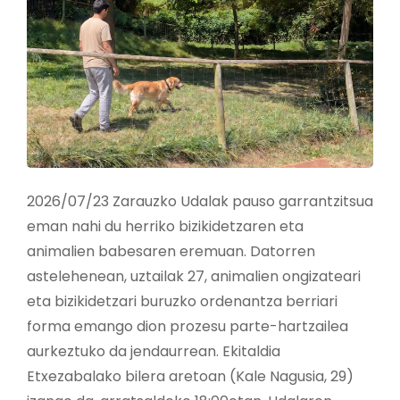
2026/07/23 Zarauzko Udalak pauso garrantzitsua
eman nahi du herriko bizikidetzaren eta
animalien babesaren eremuan. Datorren
astelehenean, uztailak 27, animalien ongizateari
eta bizikidetzari buruzko ordenantza berriari
forma emango dion prozesu parte-hartzailea
aurkeztuko da jendaurrean. Ekitaldia
Etxezabalako bilera aretoan (Kale Nagusia, 29)