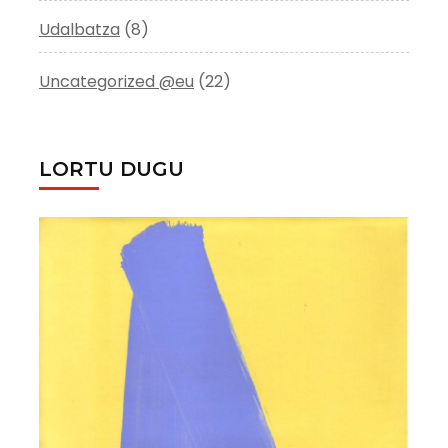
Udalbatza
(8)
Uncategorized @eu
(22)
LORTU DUGU