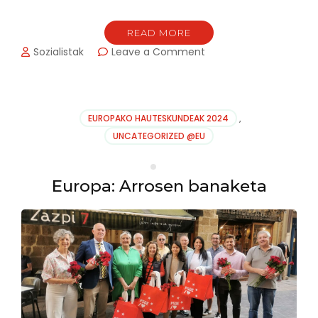
READ MORE
on
Sozialistak
Leave a Comment
EUSKADIKO
HALTEROFILIA
TXAPELKETA
ARITZBATALDE
EUROPAKO HAUTESKUNDEAK 2024
,
KIROLDEGIAN
UNCATEGORIZED @EU
LEHIATUKO
DA
LARUNBATEAN
Europa: Arrosen banaketa