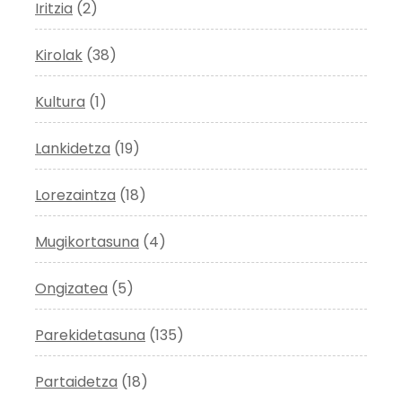
Iritzia
(2)
Kirolak
(38)
Kultura
(1)
Lankidetza
(19)
Lorezaintza
(18)
Mugikortasuna
(4)
Ongizatea
(5)
Parekidetasuna
(135)
Partaidetza
(18)