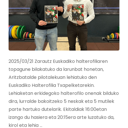
2025/03/21 Zarautz Euskadiko halterofiliaren
topagune bilakatuko da larunbat honetan,
Aritzbatalde pilotalekuan lehiatuko den
Euskadiko Halterofilia Txapelketarekin.
Lehiaketan erkidegoko halterofilo onenak bilduko
dira, lurralde bakoitzeko 5 neskak eta 5 mutilek
parte hartuko dutelarik. Ekitaldiak 16:00etan
izango du hasiera eta 20:15era arte luzatuko da,
kirol eta lehia …