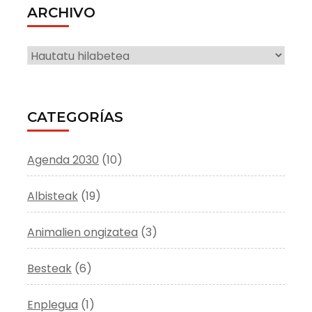
ARCHIVO
ARCHIVO
CATEGORÍAS
Agenda 2030
(10)
Albisteak
(19)
Animalien ongizatea
(3)
Besteak
(6)
Enplegua
(1)