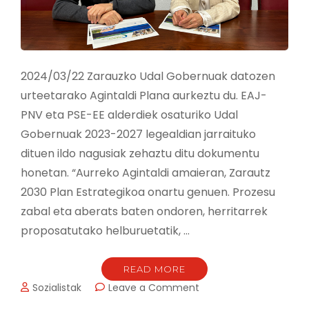
2024/03/22 Zarauzko Udal Gobernuak datozen
urteetarako Agintaldi Plana aurkeztu du. EAJ-
PNV eta PSE-EE alderdiek osaturiko Udal
Gobernuak 2023-2027 legealdian jarraituko
dituen ildo nagusiak zehaztu ditu dokumentu
honetan. “Aurreko Agintaldi amaieran, Zarautz
2030 Plan Estrategikoa onartu genuen. Prozesu
zabal eta aberats baten ondoren, herritarrek
proposatutako helburuetatik, …
READ MORE
on
Sozialistak
Leave a Comment
UDAL