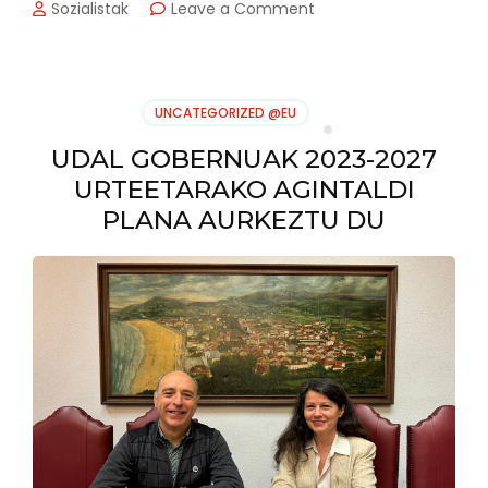
on
Sozialistak
Leave a Comment
Arrosen
banaketa
Zarautzen
UNCATEGORIZED @EU
UDAL GOBERNUAK 2023-2027
URTEETARAKO AGINTALDI
PLANA AURKEZTU DU