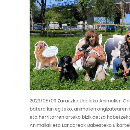
2023/05/09 Zarauzko Udaleko Animalien Ongiz
batera lan egiteko, animalien ongizatearen 
eta herritarren arteko bizikidetza hobetze
Animaliak eta Landareak Babesteko Elkartek