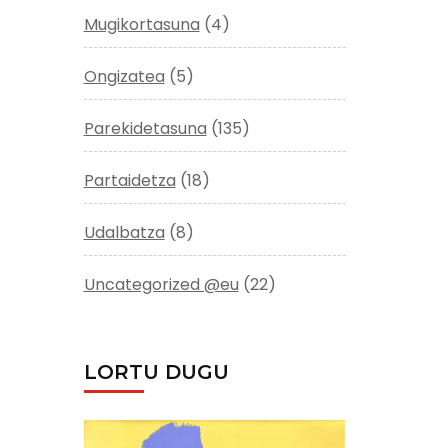
Mugikortasuna
(4)
Ongizatea
(5)
Parekidetasuna
(135)
Partaidetza
(18)
Udalbatza
(8)
Uncategorized @eu
(22)
LORTU DUGU