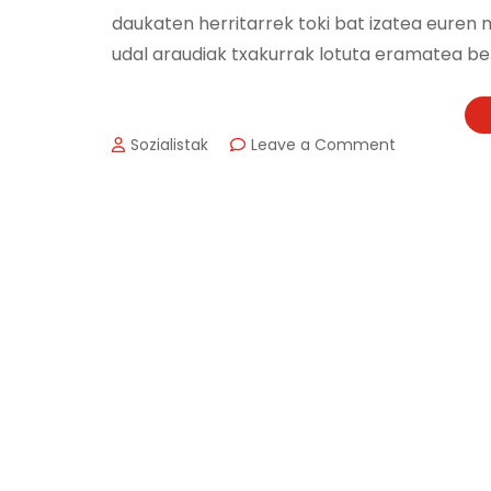
daukaten herritarrek toki bat izatea euren m
udal araudiak txakurrak lotuta eramatea be
on
Sozialistak
Leave a Comment
TXAKURRENT
SEI
PARKE
BERRI
JARRI
DIRA
ZARAUTZEN