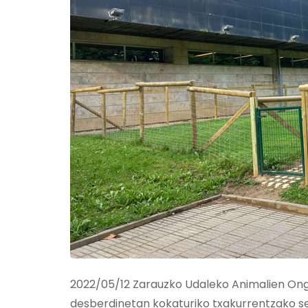
2022/05/12 Zarauzko Udaleko Animalien Ong
desberdinetan kokaturiko txakurrentzako sei