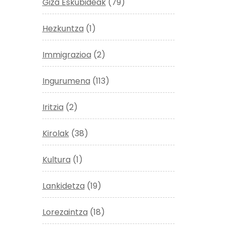
Giza Eskubideak
(79)
Hezkuntza
(1)
Immigrazioa
(2)
Ingurumena
(113)
Iritzia
(2)
Kirolak
(38)
Kultura
(1)
Lankidetza
(19)
Lorezaintza
(18)