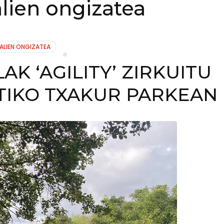
lien ongizatea
ALIEN ONGIZATEA
K ‘AGILITY’ ZIRKUITU
STIKO TXAKUR PARKEAN