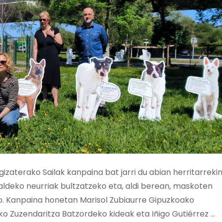
aterako Sailak kanpaina bat jarri du abian herritarreki
aldeko neurriak bultzatzeko eta, aldi berean, maskoten
ko. Kanpaina honetan Marisol Zubiaurre Gipuzkoako
o Zuzendaritza Batzordeko kideak eta Iñigo Gutiérrez …