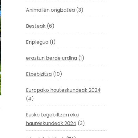
Animalien ongizatea
(3)
Besteak
(6)
Enplegua
(1)
eraztun berde urdina
(1)
Etxebizitza
(10)
Europako hauteskundeak 2024
(4)
n
Eusko Legebiltzarreko
hauteskundeak 2024
(3)