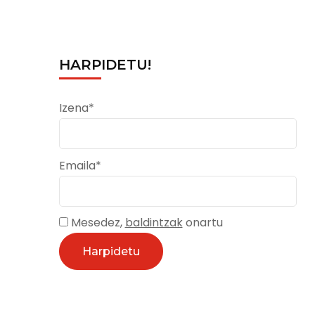
HARPIDETU!
Izena*
Emaila*
Mesedez,
baldintzak
onartu