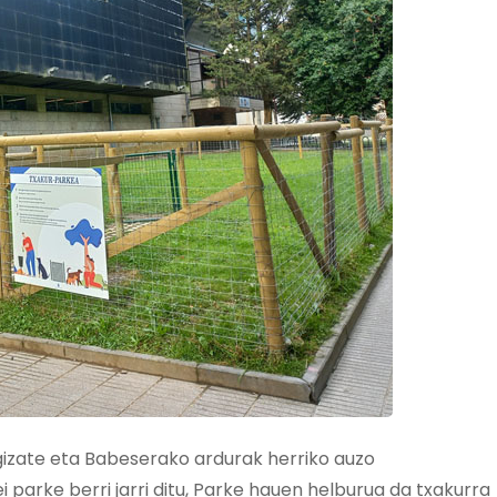
izate eta Babeserako ardurak herriko auzo
 parke berri jarri ditu, Parke hauen helburua da txakurra