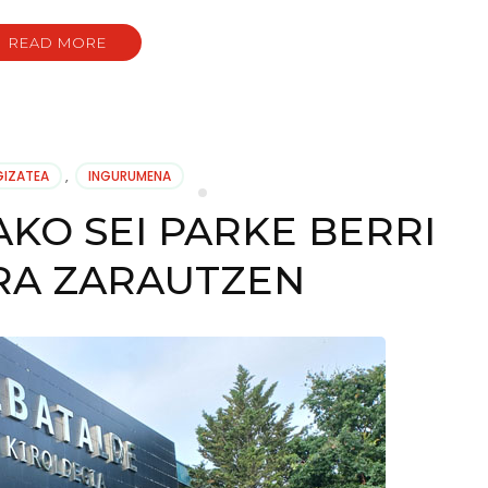
READ MORE
O
GIZATEA
,
INGURUMENA
KO SEI PARKE BERRI
IRA ZARAUTZEN