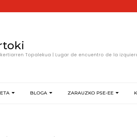
rtoki
kertiarren Topalekua | Lugar de encuentro de la izquie
ETA
BLOGA
ZARAUZKO PSE-EE