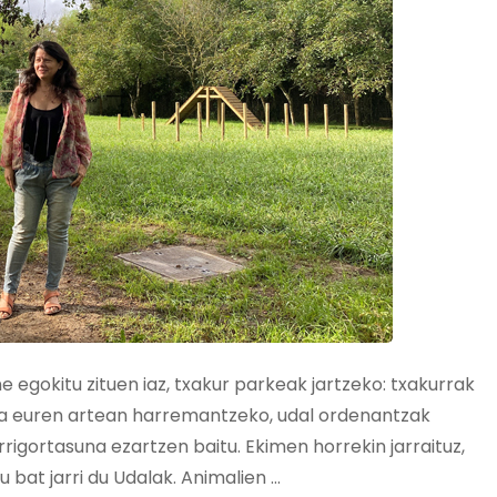
egokitu zituen iaz, txakur parkeak jartzeko: txakurrak
eta euren artean harremantzeko, udal ordenantzak
igortasuna ezartzen baitu. Ekimen horrekin jarraituz,
tu bat jarri du Udalak. Animalien …