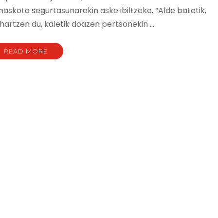
askota segurtasunarekin aske ibiltzeko. “Alde batetik,
hartzen du, kaletik doazen pertsonekin …
READ MORE
ZAKO