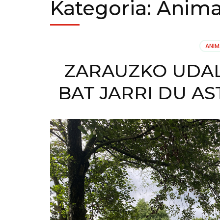
Kategoria:
Anima
ANIM
ZARAUZKO UDALA
BAT JARRI DU A