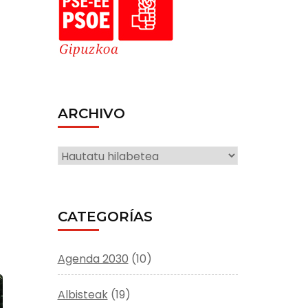
ARCHIVO
ARCHIVO
CATEGORÍAS
Agenda 2030
(10)
Albisteak
(19)