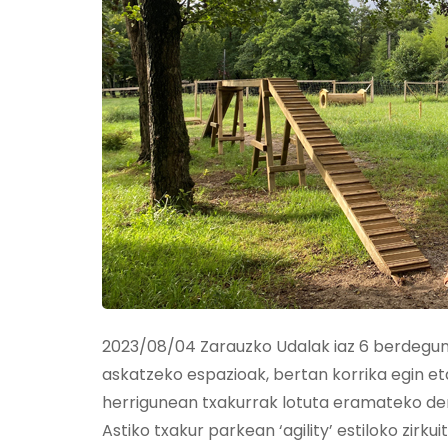
2023/08/04 Zarauzko Udalak iaz 6 berdegune 
askatzeko espazioak, bertan korrika egin 
herrigunean txakurrak lotuta eramateko derr
Astiko txakur parkean ‘agility’ estiloko zirkui