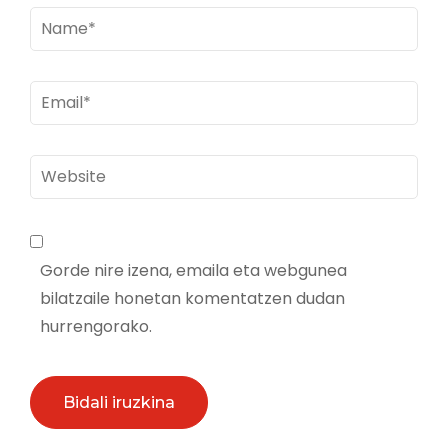
Name
*
Email
*
Website
Gorde nire izena, emaila eta webgunea
bilatzaile honetan komentatzen dudan
hurrengorako.