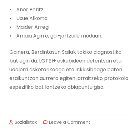
• Aner Peritz
• Uxue Alkorta
• Maider Arregi
• Amaia Agirre, gai-jartzaile moduan.
Gainera, Berdintasun Sailak tokiko diagnostiko
bat egin du, LGTBI+ eskubideen defentsan eta
udalerri askotarikoago eta inklusiboago baten
eraikuntzan aurrera egiten jarraitzeko protokolo
espezifiko bat lantzeko abiapuntu gisa.
on
Sozialistak
Leave a Comment
ZARAUTZEK
SEXU-