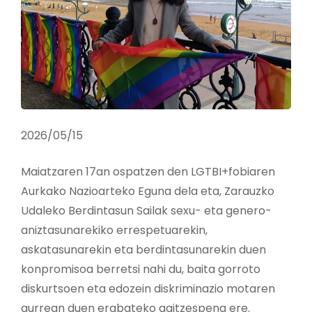
2026/05/15
Maiatzaren 17an ospatzen den LGTBI+fobiaren
Aurkako Nazioarteko Eguna dela eta, Zarauzko
Udaleko Berdintasun Sailak sexu- eta genero-
aniztasunarekiko errespetuarekin,
askatasunarekin eta berdintasunarekin duen
konpromisoa berretsi nahi du, baita gorroto
diskurtsoen eta edozein diskriminazio motaren
aurrean duen erabateko gaitzespena ere.