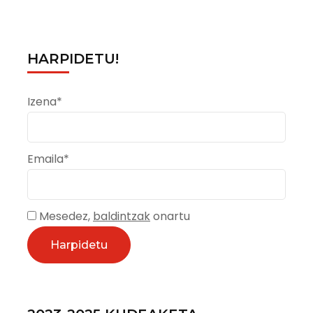
HARPIDETU!
Izena*
Emaila*
Mesedez,
baldintzak
onartu