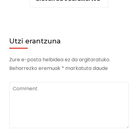
Utzi erantzuna
Zure e-posta helbidea ez da argitaratuko.
Beharrezko eremuak
*
markatuta daude
Comment