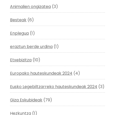
Animalien ongizatea
(3)
Besteak
(6)
Enplegua
(1)
eraztun berde urdina
(1)
Etxebizitza
(10)
Europako hauteskundeak 2024
(4)
Eusko Legebiltzarreko hauteskundeak 2024
(3)
Giza Eskubideak
(79)
Hezkuntza
(1)