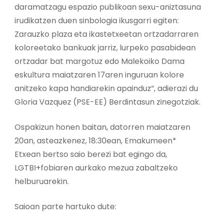
daramatzagu espazio publikoan sexu-aniztasuna
irudikatzen duen sinbologia ikusgarri egiten:
Zarauzko plaza eta ikastetxeetan ortzadarraren
koloreetako bankuak jarriz, lurpeko pasabidean
ortzadar bat margotuz edo Malekoiko Dama
eskultura maiatzaren 17aren inguruan kolore
anitzeko kapa handiarekin apainduz”, adierazi du
Gloria Vazquez (PSE-EE) Berdintasun zinegotziak.
Ospakizun honen baitan, datorren maiatzaren
20an, asteazkenez, 18:30ean, Emakumeen*
Etxean bertso saio berezi bat egingo da,
LGTBI+fobiaren aurkako mezua zabaltzeko
helburuarekin.
Saioan parte hartuko dute: