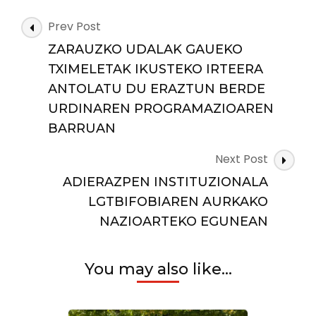
ANIZTASUNAREKIKO
KONPROMISOA
Post
Prev Post
BERRETSI
Navigation
DU
ZARAUZKO UDALAK GAUEKO
MAIATZAREN
TXIMELETAK IKUSTEKO IRTEERA
17KO
ANTOLATU DU ERAZTUN BERDE
LGTBIFOBIAREN
AURKAKO
URDINAREN PROGRAMAZIOAREN
NAZIOARTEKO
BARRUAN
EGUNAREN
HARIRA
Next Post
ADIERAZPEN INSTITUZIONALA
LGTBIFOBIAREN AURKAKO
NAZIOARTEKO EGUNEAN
You may also like...