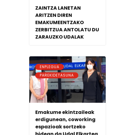
ZAINTZA LANETAN
ARITZEN DIREN
EMAKUMEENTZAKO
ZERBITZUA ANTOLATU DU
ZARAUZKO UDALAK
,
ENPLEGUA
PAREKIDETASUNA
Emakume ekintzaileak
erdigunean, coworking
espazioak sortzeko
bidean da Udal Elkartea