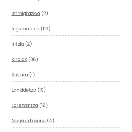
Immigrazioa
(2)
Ingurumena
(113)
Iritzia
(2)
Kirolak
(38)
Kultura
(1)
Lankidetza
(19)
Lorezaintza
(18)
Mugikortasuna
(4)