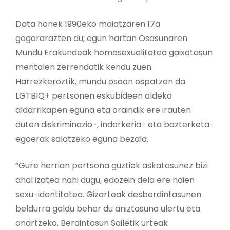
Data honek 1990eko maiatzaren 17a
gogorarazten du; egun hartan Osasunaren
Mundu Erakundeak homosexualitatea gaixotasun
mentalen zerrendatik kendu zuen.
Harrezkeroztik, mundu osoan ospatzen da
LGTBIQ+ pertsonen eskubideen aldeko
aldarrikapen eguna eta oraindik ere irauten
duten diskriminazio-, indarkeria- eta bazterketa-
egoerak salatzeko eguna bezala.
“Gure herrian pertsona guztiek askatasunez bizi
ahal izatea nahi dugu, edozein dela ere haien
sexu-identitatea. Gizarteak desberdintasunen
beldurra galdu behar du aniztasuna ulertu eta
onartzeko. Berdintasun Sailetik urteak