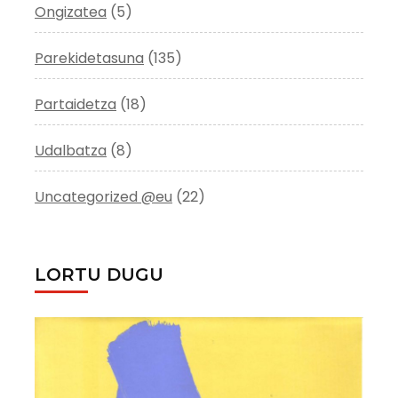
Ongizatea
(5)
Parekidetasuna
(135)
Partaidetza
(18)
Udalbatza
(8)
Uncategorized @eu
(22)
LORTU DUGU