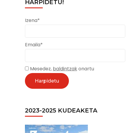
HARPIDETU!
Izena*
Emaila*
Mesedez,
baldintzak
onartu
2023-2025 KUDEAKETA