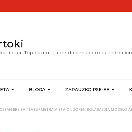
rtoki
kertiarren Topalekua | Lugar de encuentro de la izquie
ETA
BLOGA
ZARAUZKO PSE-EE
ROLEAN ERE BAI“ LABURMETRAIA ETA ONDOREN SOLASALDIA MODELO 