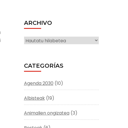
ARCHIVO
a
ARCHIVO
i
CATEGORÍAS
Agenda 2030
(10)
Albisteak
(19)
Animalien ongizatea
(3)
Besteak
(6)