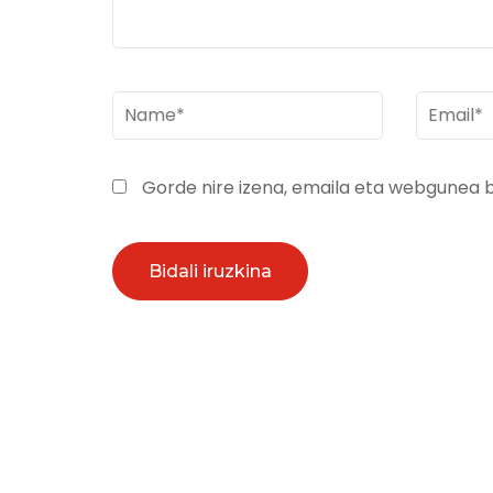
Name
*
Email
*
Gorde nire izena, emaila eta webgunea 