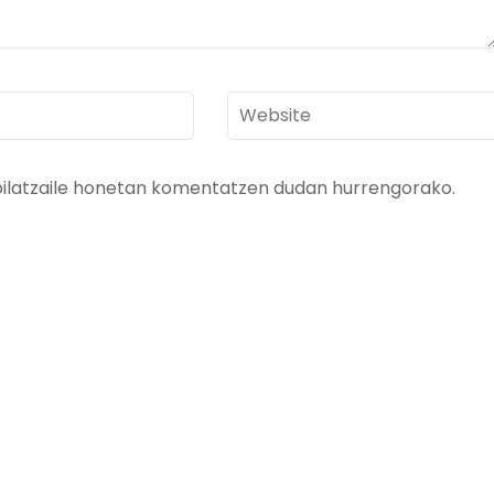
Website
bilatzaile honetan komentatzen dudan hurrengorako.