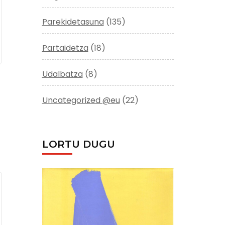
Parekidetasuna
(135)
Partaidetza
(18)
Udalbatza
(8)
Uncategorized @eu
(22)
LORTU DUGU