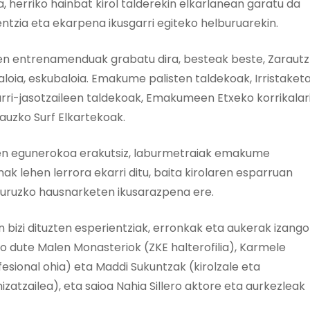
 herriko hainbat kirol talderekin elkarlanean garatu da
tzia eta ekarpena ikusgarri egiteko helburuarekin.
ren entrenamenduak grabatu dira, besteak beste, Zarautz
ibaloia, eskubaloia. Emakume palisten taldekoak, Irristaket
harri-jasotzaileen taldekoak, Emakumeen Etxeko korrikalar
rauzko Surf Elkartekoak.
en egunerokoa erakutsiz, laburmetraiak emakume
ak lehen lerrora ekarri ditu, baita kirolaren esparruan
uruzko hausnarketen ikusarazpena ere.
izi dituzten esperientziak, erronkak eta aukerak izango
ko dute Malen Monasteriok (ZKE halterofilia), Karmele
esional ohia) eta Maddi Sukuntzak (kirolzale eta
tzailea), eta saioa Nahia Sillero aktore eta aurkezleak