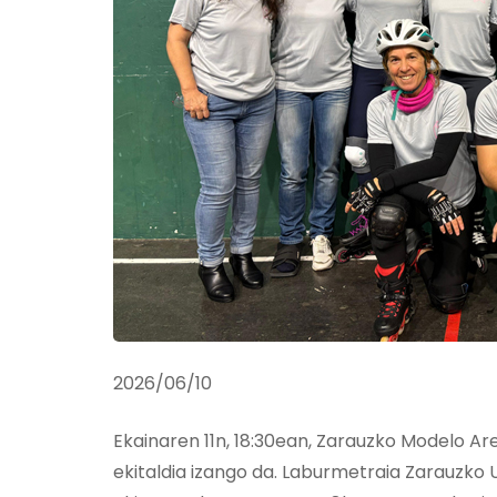
2026/06/10
Ekainaren 11n, 18:30ean, Zarauzko Modelo Ar
ekitaldia izango da. Laburmetraia Zarauzk