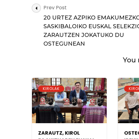
KIROLEAN
Post
Prev Post
ERE
Navigation
BAI“
20 URTEZ AZPIKO EMAKUMEZK
LABURMETRA
SASKIBALOIKO EUSKAL SELEKZI
ETA
ZARAUTZEN JOKATUKO DU
ONDOREN
SOLASALDIA
OSTEGUNEAN
MODELO
ARETOAN
You 
KIROLAK
KIRO
ZARAUTZ, KIROL
OSTE