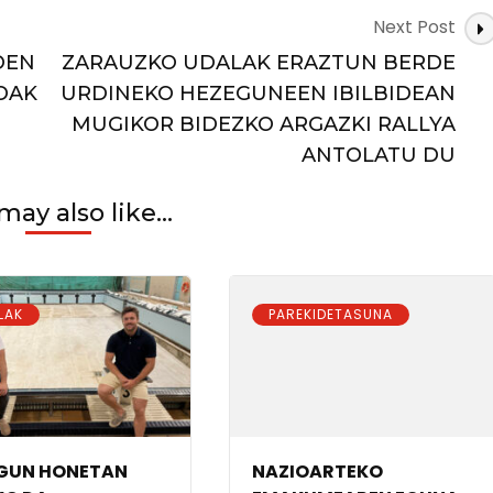
Next Post
OEN
ZARAUZKO UDALAK ERAZTUN BERDE
IA
OAK
URDINEKO HEZEGUNEEN IBILBIDEAN
MUGIKOR BIDEZKO ARGAZKI RALLYA
ANTOLATU DU
may also like...
LAK
PAREKIDETASUNA
GUN HONETAN
NAZIOARTEKO