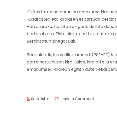
“Ekitaldiaren helburua da emakume kirolarie
ikusaraztea eta kirolaren esparruan berdint
Horretarako, herritarrak gonbidatuta daud
bertaratzera. Ekitaldiak opari txiki bat ere
Berdintasun zinegotziak.
Bere aldetik, Inaxio Illarramendi (PSE-EE) K
parte hartu duten kirol talde, kirolari eta era
emakumeek kirolean egiten duten ekarpena
on
Sozialistak
Leave a Comment
“EMAKUMEO
LEHEN
LERROAN,