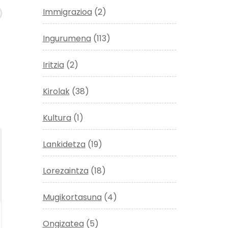
Immigrazioa
(2)
Ingurumena
(113)
Iritzia
(2)
Kirolak
(38)
Kultura
(1)
Lankidetza
(19)
Lorezaintza
(18)
Mugikortasuna
(4)
Ongizatea
(5)