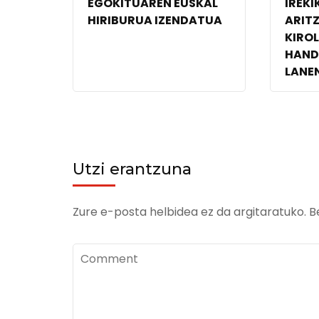
EGOKITUAREN EUSKAL
IREKI
HIRIBURUA IZENDATUA
ARIT
KIROL
HAND
LANE
Utzi erantzuna
Zure e-posta helbidea ez da argitaratuko.
B
Comment