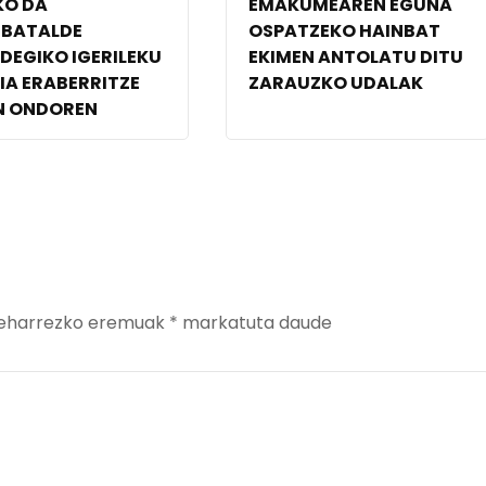
KO DA
EMAKUMEAREN EGUNA
ZBATALDE
OSPATZEKO HAINBAT
DEGIKO IGERILEKU
EKIMEN ANTOLATU DITU
IA ERABERRITZE
ZARAUZKO UDALAK
N ONDOREN
eharrezko eremuak
*
markatuta daude