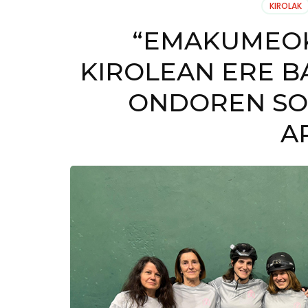
KIROLAK
“EMAKUMEOK
KIROLEAN ERE B
ONDOREN SO
A