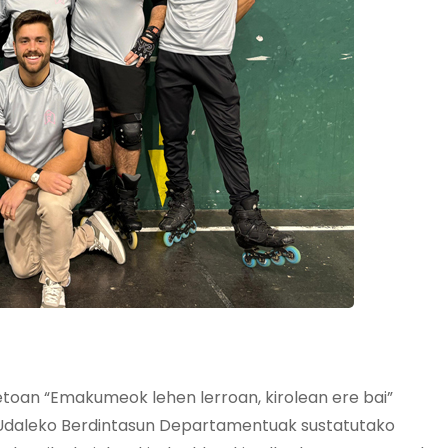
etoan “Emakumeok lehen lerroan, kirolean ere bai”
o Udaleko Berdintasun Departamentuak sustatutako