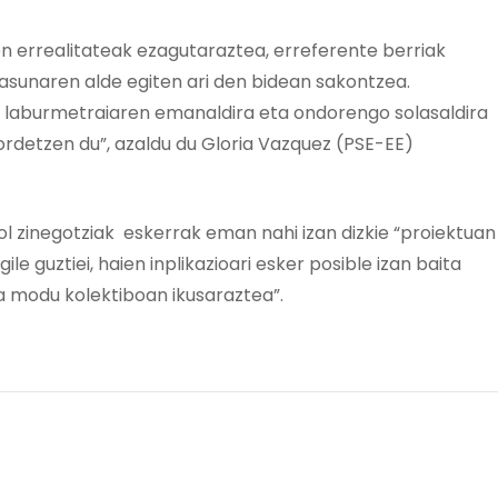
n errealitateak ezagutaraztea, erreferente berriak
asunaren alde egiten ari den bidean sakontzea.
e laburmetraiaren emanaldira eta ondorengo solasaldira
 gordetzen du”, azaldu du Gloria Vazquez (PSE-EE)
irol zinegotziak eskerrak eman nahi izan dizkie “proiektuan
gile guztiei, haien inplikazioari esker posible izan baita
 modu kolektiboan ikusaraztea”.
K