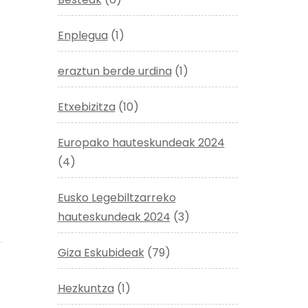
Enplegua
(1)
eraztun berde urdina
(1)
Etxebizitza
(10)
Europako hauteskundeak 2024
(4)
Eusko Legebiltzarreko
hauteskundeak 2024
(3)
Giza Eskubideak
(79)
Hezkuntza
(1)