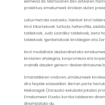
ekimena da. Martxoaren 8ko astearen harira,
proiektua, emakumeek kirolean duten presen
Laburmetraia osatzeko, hainbat kirol talde
Kirol Elkartekoak: futbola, halterofilia, sask
taldekoak, Judo Lizardiko taldekoak, Izeta 
taldekoak; Igeriketakoak kiroldegian eta Za
Kirol modalitate desberdinetako emakume
kirolarien ahalegina, konpromisoa eta lorpen
oraindik dauden genero-desberdintasunei b
Emanaldiaren ondoren, emakumeek kirolean b
dira hizpide solasaldian. Bertan parte hartu
Makazagak (Zarauzko eskubaloi jokalari prof
Emakumeen Etxeko korrika taldearen dinamiza
dinamizatuko du.