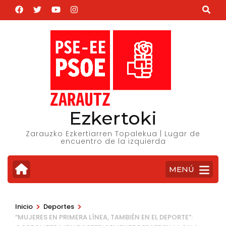
Saltar
al
contenido
(presiona
la
tecla
Intro)
Ezkertoki
Zarauzko Ezkertiarren Topalekua | Lugar de
encuentro de la izquierda
MENÚ
>
>
Inicio
Deportes
“MUJERES EN PRIMERA LÍNEA, TAMBIÉN EN EL DEPORTE”: