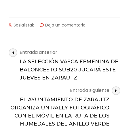
en
Sozialistak
Deja un comentario
“MUJERES
EN
PRIMERA
LÍNEA,
Navegación
Entrada anterior
TAMBIÉN
de
EN
LA SELECCIÓN VASCA FEMENINA DE
las
EL
BALONCESTO SUB20 JUGARÁ ESTE
DEPORTE”:
entradas
JUEVES EN ZARAUTZ
CORTOMETRAJE
Y
Entrada siguiente
POSTERIORMENTE
DEBATE
EL AYUNTAMIENTO DE ZARAUTZ
EN
ORGANIZA UN RALLY FOTOGRÁFICO
LA
CON EL MÓVIL EN LA RUTA DE LOS
SALA
MODELO.
HUMEDALES DEL ANILLO VERDE