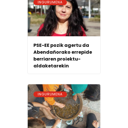
INGURUMENA
PSE-EE pozik agertu da
Abendañorako errepide
berriaren proiektu-
aldaketarekin
INGURUMENA