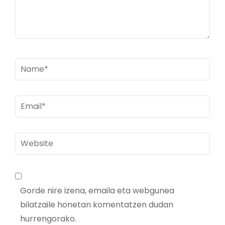
Name
*
Email
*
Website
Gorde nire izena, emaila eta webgunea
bilatzaile honetan komentatzen dudan
hurrengorako.