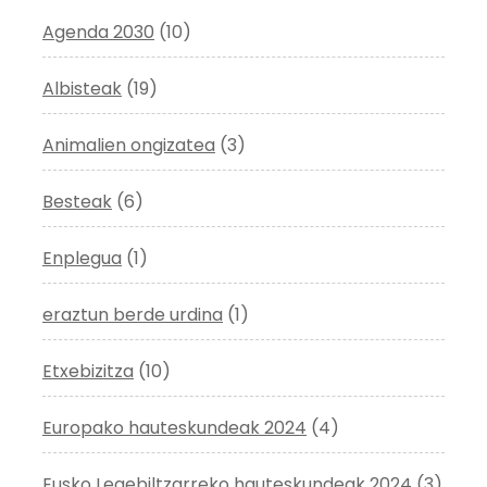
Agenda 2030
(10)
Albisteak
(19)
Animalien ongizatea
(3)
Besteak
(6)
Enplegua
(1)
eraztun berde urdina
(1)
Etxebizitza
(10)
Europako hauteskundeak 2024
(4)
Eusko Legebiltzarreko hauteskundeak 2024
(3)