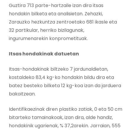
Guztira 713 parte-hartzaile izan dira itsas
hondakin bilketa eta analisietan. Zehazki,
Zarauzko hezkuntza zentroetako 681 ikasle eta
32 partikular, herriko bizilagunak,
ingurumenarekin konprometituak.
Itsas hondakinak datuetan
Itsas-hondakinak biltzeko 7 jardunaldietan,
kostaldeko 83,4 kg-ko hondakin bildu dira eta
batez besteko bilketa 12 kg-koa izan da jarduera
bakoitzean.
Identifikaezinak diren plastiko zatiak, 0 eta 50 cm
bitarteko tamainakoak, izan dira, alde handiz,
hondakinik ugarienak, % 37,2arekin. Jarraian, 555