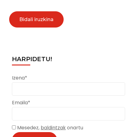
HARPIDETU!
Izena*
Emaila*
Mesedez,
baldintzak
onartu