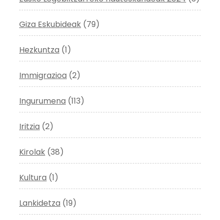
Giza Eskubideak
(79)
Hezkuntza
(1)
Immigrazioa
(2)
Ingurumena
(113)
Iritzia
(2)
Kirolak
(38)
Kultura
(1)
Lankidetza
(19)