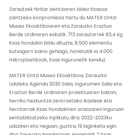
Zarautzek hiritar zientziaren bidez itsasoa
zaintzeko konpromisoa hartu du MATER Ontzi
Museo Ekoaktiboaren eta Zarauzko Eraztun
Berde Urdinaren eskutik. 713 zarautarrek 83,4 kg
itsas hondakin bildu dituzte, 8.500 elementu
kutsagarri baino gehiago, horietatik ia 4.000
mikroplastikoak, itsas ingurunetik kenduz.
MATER Ontzi Museo Ekoaktiboa, Zarauzko
Udaleko Agenda 2030 Saila, Ingurumen Saila eta
Eraztun Berde Urdinaren proiektuaren baitan,
herriko hezkuntza zentroetako ikasleak eta
herritarrak itsas hondakinen arazoaren inguruan
sentsibilizatzeko inplikatu dira. 2022-2023ko
udazken eta neguan, guztira, 19 laginketa egin
dira Zarauzko hondartzan. Horietatik 7 itsas