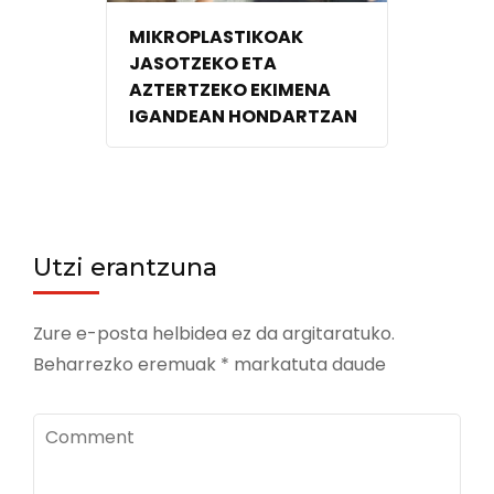
MIKROPLASTIKOAK
JASOTZEKO ETA
AZTERTZEKO EKIMENA
IGANDEAN HONDARTZAN
Utzi erantzuna
Zure e-posta helbidea ez da argitaratuko.
Beharrezko eremuak
*
markatuta daude
Comment