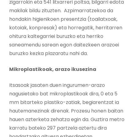
zigarrokin eta 541 litxarreri poltsa, bilgarri edota
makilak bildu zituzten. Azpimarratzekoa da
hondakin higienikoen presentzia (toailatxoak,
kotoiak, konpresak) eta horregatik, herritarren
ohitura kaltegarriei buruzko eta herriko
saneamendu sarean egon daitezkeen arazoei
buruzko kezka plazaratu nahi da.
Mikroplastikoak, arazo ikusezina
Itsasoak jasaten duen ingurumen-arazo
nagusietako bat mikroplastikoak dira, 0 eta 5
mm bitarteko plastiko-zatiak, begiarentzat ia
hautemanezinak direnak. Prozesu honen baitan
hauen azterketa zehatza egin da. Guztira metro
karratu bateko 297 partzela aztertu dira
hondartzako altuera ezberdinetan.