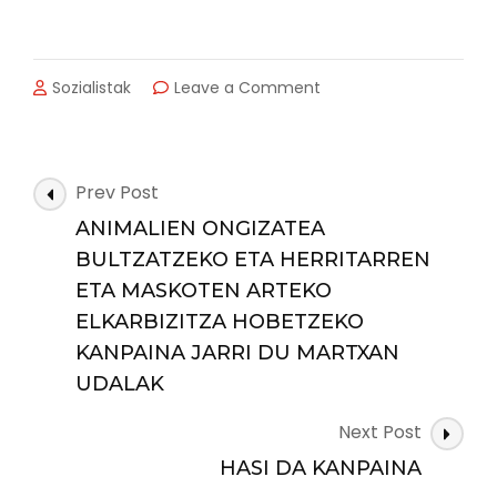
on
Sozialistak
Leave a Comment
ZARAUTZ
ITSAS
HONDAKINEN
ARAZOAREKIN
Post
Prev Post
ETA
Navigation
ITSASOAREN
ANIMALIEN ONGIZATEA
ZAINTZAREKIN
BULTZATZEKO ETA HERRITARREN
KONPROMETITUTA
ETA MASKOTEN ARTEKO
ELKARBIZITZA HOBETZEKO
KANPAINA JARRI DU MARTXAN
UDALAK
Next Post
HASI DA KANPAINA