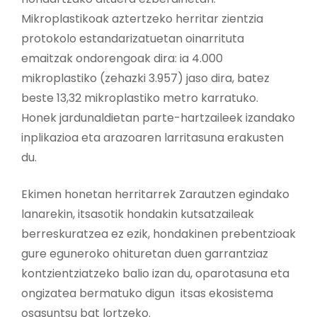
Mikroplastikoak aztertzeko herritar zientzia
protokolo estandarizatuetan oinarrituta
emaitzak ondorengoak dira: ia 4.000
mikroplastiko (zehazki 3.957) jaso dira, batez
beste 13,32 mikroplastiko metro karratuko.
Honek jardunaldietan parte-hartzaileek izandako
inplikazioa eta arazoaren larritasuna erakusten
du.
Ekimen honetan herritarrek Zarautzen egindako
lanarekin, itsasotik hondakin kutsatzaileak
berreskuratzea ez ezik, hondakinen prebentzioak
gure eguneroko ohituretan duen garrantziaz
kontzientziatzeko balio izan du, oparotasuna eta
ongizatea bermatuko digun itsas ekosistema
osasuntsu bat lortzeko.