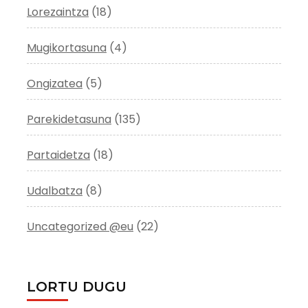
Lorezaintza
(18)
Mugikortasuna
(4)
Ongizatea
(5)
Parekidetasuna
(135)
Partaidetza
(18)
Udalbatza
(8)
Uncategorized @eu
(22)
LORTU DUGU