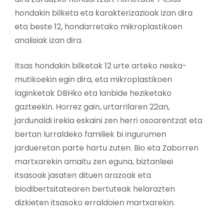
hondakin bilketa eta karakterizazioak izan dira
eta beste 12, hondarretako mikroplastikoen
analisiak izan dira.
Itsas hondakin bilketak 12 urte arteko neska-
mutikoekin egin dira, eta mikroplastikoen
laginketak DBHko eta lanbide heziketako
gazteekin. Horrez gain, urtarrilaren 22an,
jardunaldi irekia eskaini zen herri osoarentzat eta
bertan lurraldeko familiek bi ingurumen
jardueretan parte hartu zuten. Bio eta Zaborren
martxarekin amaitu zen eguna, biztanleei
itsasoak jasaten dituen arazoak eta
biodibertsitatearen bertuteak helarazten
dizkieten itsasoko erraldoien martxarekin.