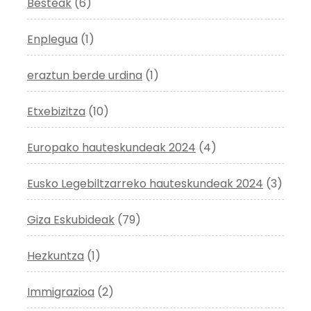
Besteak
(6)
Enplegua
(1)
eraztun berde urdina
(1)
Etxebizitza
(10)
Europako hauteskundeak 2024
(4)
Eusko Legebiltzarreko hauteskundeak 2024
(3)
Giza Eskubideak
(79)
Hezkuntza
(1)
Immigrazioa
(2)