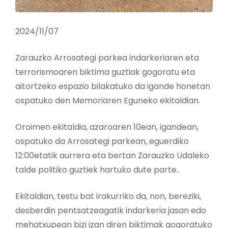
2024/11/07
Zarauzko Arrosategi parkea indarkeriaren eta
terrorismoaren biktima guztiak gogoratu eta
aitortzeko espazio bilakatuko da igande honetan
ospatuko den Memoriaren Eguneko ekitaldian.
Oroimen ekitaldia, azaroaren 10ean, igandean,
ospatuko da Arrosategi parkean, eguerdiko
12:00etatik aurrera eta bertan Zarauzko Udaleko
talde politiko guztiek hartuko dute parte..
Ekitaldian, testu bat irakurriko da, non, bereziki,
desberdin pentsatzeagatik indarkeria jasan edo
mehatxupean bizi izan diren biktimak gogoratuko