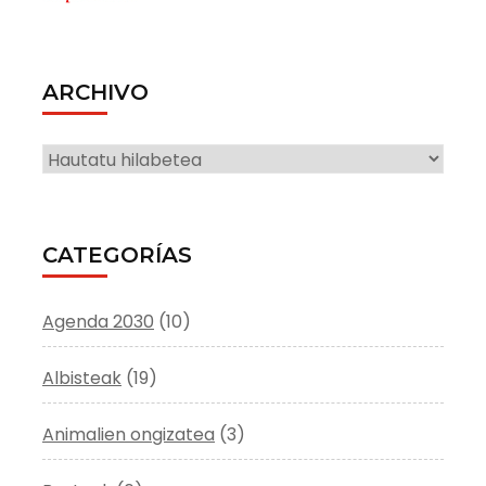
ARCHIVO
ARCHIVO
CATEGORÍAS
Agenda 2030
(10)
Albisteak
(19)
Animalien ongizatea
(3)