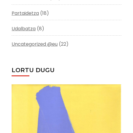
Partaidetza
(18)
Udalbatza
(8)
Uncategorized @eu
(22)
LORTU DUGU