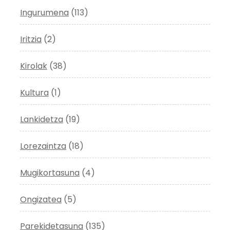
Ingurumena
(113)
Iritzia
(2)
Kirolak
(38)
Kultura
(1)
Lankidetza
(19)
Lorezaintza
(18)
Mugikortasuna
(4)
Ongizatea
(5)
Parekidetasuna
(135)