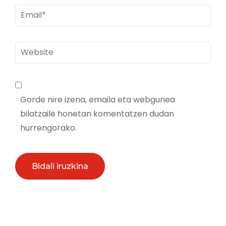
Email
*
Website
Gorde nire izena, emaila eta webgunea
bilatzaile honetan komentatzen dudan
hurrengorako.