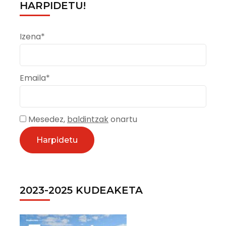
HARPIDETU!
Izena*
Emaila*
Mesedez,
baldintzak
onartu
2023-2025 KUDEAKETA