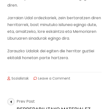
diren.
Jarraian Udal ordezkariek, zein bertaratzen diren
herritarrek, bost minutuko isilunea egingo dute,
eta, amaitzeko, lore eskaintza eta Memoriaren
Liburuaren sinadurak egingo dira.
Zarauzko Udalak dei egiten die herritar guztiei
ekitaldi honetan parte hartzera.
on
Sozialistak
Leave a Comment
ADIERAZPEN
ASKATASUNA
HIZPIDE
AURTENGO
Post
Prev Post
MEMORIAREN
Navigation
EGUNEAN