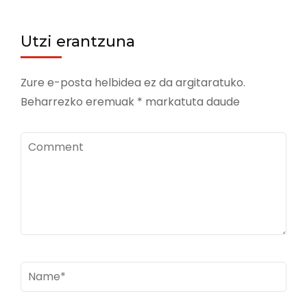
Utzi erantzuna
Zure e-posta helbidea ez da argitaratuko.
Beharrezko eremuak
*
markatuta daude
Comment
Name
*