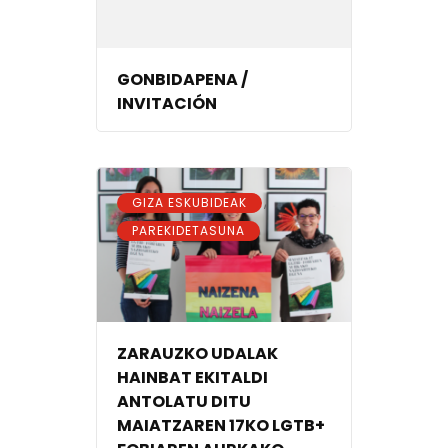
GONBIDAPENA /
INVITACIÓN
,
GIZA ESKUBIDEAK
PAREKIDETASUNA
ZARAUZKO UDALAK
HAINBAT EKITALDI
ANTOLATU DITU
MAIATZAREN 17KO LGTB+