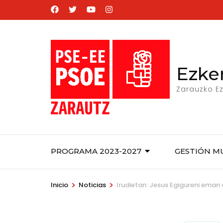
Saltar
al
contenido
(presiona
la
Ezke
tecla
Zarauzko Ez
Intro)
PROGRAMA 2023-2027
GESTIÓN M
>
>
Inicio
Noticias
Irudietan: Jesus Egigureni eman 