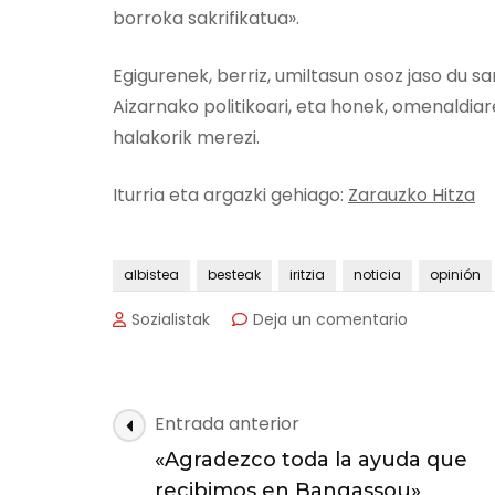
borroka sakrifikatua».
Egigurenek, berriz, umiltasun osoz jaso du sar
Aizarnako politikoari, eta honek, omenaldiare
halakorik merezi.
Iturria eta argazki gehiago:
Zarauzko Hitza
albistea
besteak
iritzia
noticia
opinión
en
Sozialistak
Deja un comentario
Irudietan:
Jesus
Egigureni
eman
Navegación
Entrada anterior
diote
de
Mario
«Agradezco toda la ayuda que
las
Onaindia
recibimos en Bangassou»