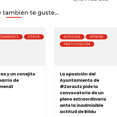
también te guste...
,
,
,
OAMBIENTE
OTROS
NOTICIAS
OPINIÓN
PARTICIPACIÓN
tas y un conejito
La oposición del
 barrio de
Ayuntamiento de
smendi
#Zarautz pide la
convocatoria de un
pleno extraordinario
ante la inadmisible
actitud de Bildu