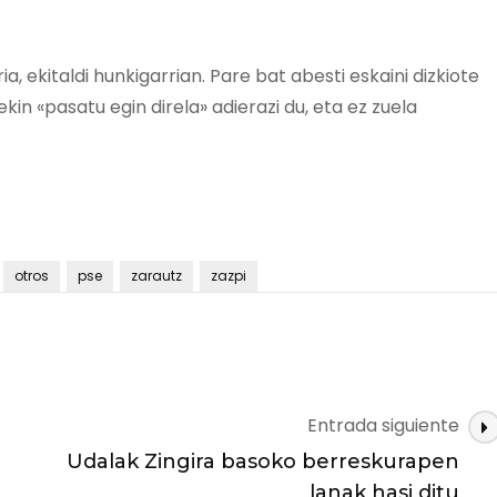
ia, ekitaldi hunkigarrian. Pare bat abesti eskaini dizkiote
kin «pasatu egin direla» adierazi du, eta ez zuela
otros
pse
zarautz
zazpi
Entrada siguiente
Udalak Zingira basoko berreskurapen
lanak hasi ditu