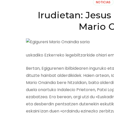
NOTICIAS
Irudietan: Jesu
Mario O
uskadiko Ezkerreko legebiltzarkide ohiari em
Bertan, Egigurenen ibilbidearen inguruko e
dituzte hainbat alderdikidek. Haien artean, 
Mario Onaindia bere hitzaldian, baita alderd
duela onartuko Indalecio Prietoren, Patxi L
ezabatzea. Era berean, argi utzi du «Euskadi
eta desberdin pentsatzen dutenekin eskutik j
eskaini izan duen «ordaindu ezinezko zerbit