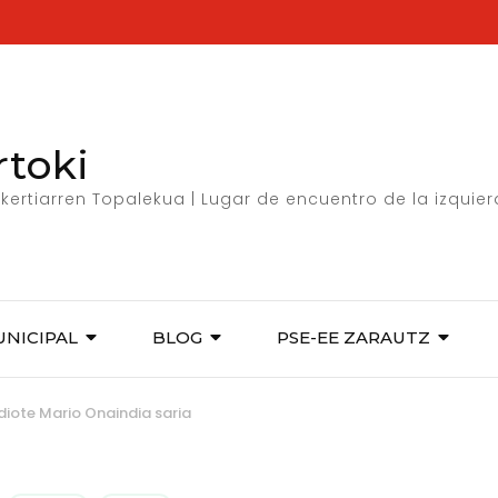
rtoki
kertiarren Topalekua | Lugar de encuentro de la izquie
UNICIPAL
BLOG
PSE-EE ZARAUTZ
diote Mario Onaindia saria