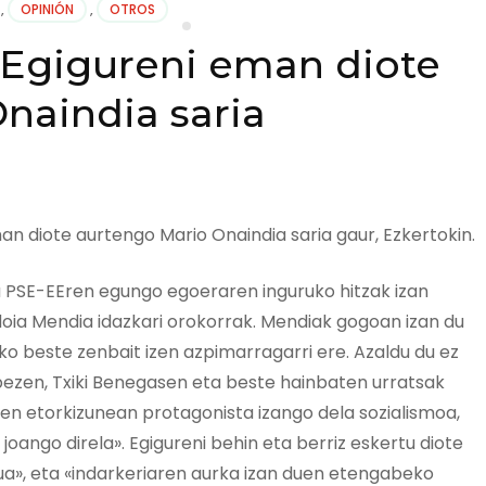
,
OPINIÓN
,
OTROS
s Egigureni eman diote
naindia saria
an diote aurtengo Mario Onaindia saria gaur, Ezkertokin.
ta PSE-EEren egungo egoeraren inguruko hitzak izan
Idoia Mendia idazkari orokorrak. Mendiak gogoan izan du
iko beste zenbait izen azpimarragarri ere. Azaldu du ez
opezen, Txiki Benegasen eta beste hainbaten urratsak
ren etorkizunean protagonista izango dela sozialismoa,
oango direla». Egigureni behin eta berriz eskertu diote
zua», eta «indarkeriaren aurka izan duen etengabeko