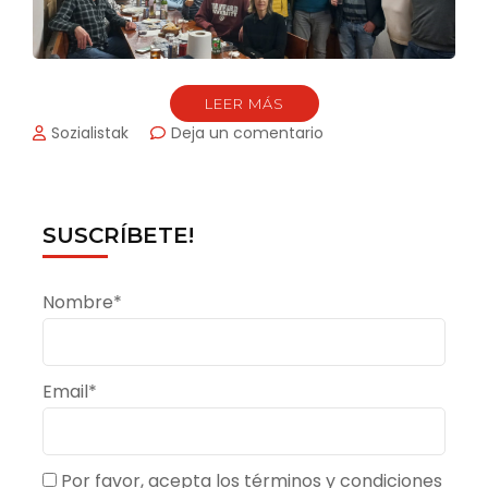
LEER MÁS
en
Sozialistak
Deja un comentario
¡
Muy
contentos
con
SUSCRÍBETE!
los
resultados
!
Nombre*
Email*
Por favor, acepta los
términos y condiciones