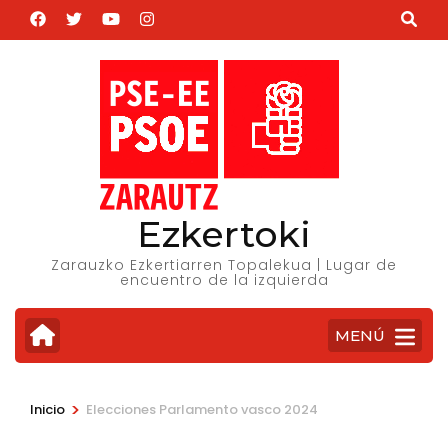
Saltar
al
contenido
(presiona
la
tecla
Intro)
Ezkertoki
Zarauzko Ezkertiarren Topalekua | Lugar de
encuentro de la izquierda
MENÚ
>
Inicio
Elecciones Parlamento vasco 2024