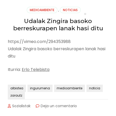
MEDIOAMBIENTE
,
NOTICIAS
Udalak Zingira basoko
berreskurapen lanak hasi ditu
https://vimeo.com/294353988
Udalak Zingira basoko berreskurapen lanak hasi
ditu
Iturria:
Erlo Telebista
albistea
ingurumena
medioambiente
noticia
zarautz
en
Sozialistak
Deja un comentario
Udalak