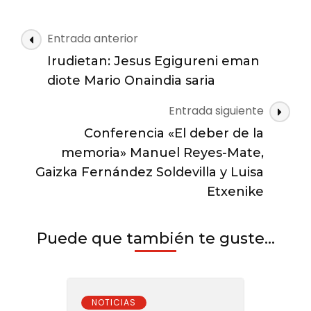
Zingira
basoko
berreskurapen
Navegación
Entrada anterior
lanak
de
hasi
Irudietan: Jesus Egigureni eman
las
ditu
diote Mario Onaindia saria
entradas
Entrada siguiente
Conferencia «El deber de la
memoria» Manuel Reyes-Mate,
Gaizka Fernández Soldevilla y Luisa
Etxenike
Puede que también te guste...
NOTICIAS