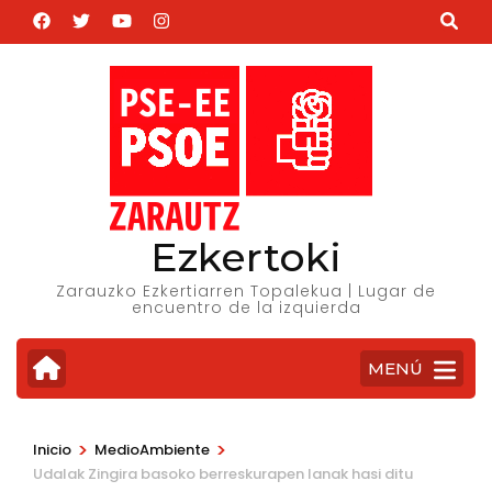
Saltar
al
contenido
(presiona
la
tecla
Intro)
Ezkertoki
Zarauzko Ezkertiarren Topalekua | Lugar de
encuentro de la izquierda
MENÚ
>
>
Inicio
MedioAmbiente
Udalak Zingira basoko berreskurapen lanak hasi ditu