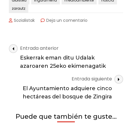
albistea
ingurumena
medioambiente
noticia
zarautz
en
Sozialistak
Deja un comentario
En
Garate-
Santa
Bárbara,
Navegación
Entrada anterior
15
de
hectáreas
Eskerrak eman ditu Udalak
las
de
azaroaren 25eko ekimenagatik
alcornocal
entradas
Entrada siguiente
El Ayuntamiento adquiere cinco
hectáreas del bosque de Zingira
Puede que también te guste...