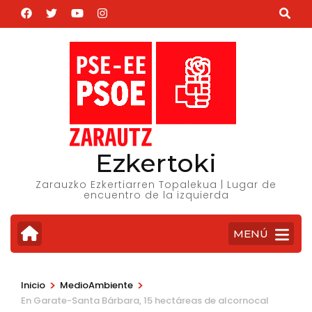
Saltar
al
contenido
(presiona
la
tecla
Intro)
Ezkertoki
Zarauzko Ezkertiarren Topalekua | Lugar de
encuentro de la izquierda
MENÚ
>
>
Inicio
MedioAmbiente
En Garate-Santa Bárbara, 15 hectáreas de alcornocal