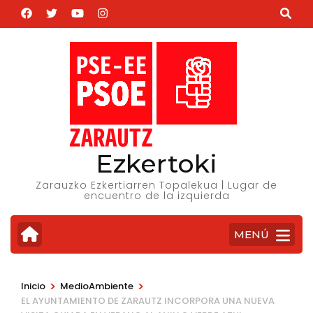
Saltar
al
contenido
(presiona
la
tecla
Intro)
Ezkertoki
Zarauzko Ezkertiarren Topalekua | Lugar de
encuentro de la izquierda
MENÚ
>
>
Inicio
MedioAmbiente
EL AYUNTAMIENTO DE ZARAUTZ INCORPORA UNA NUEVA