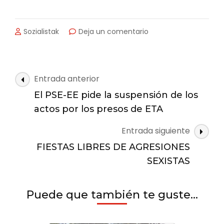
en
Sozialistak
Deja un comentario
EL
AYUNTAMIENTO
DE
ZARAUTZ
Navegación
Entrada anterior
INCORPORA
de
UNA
El PSE-EE pide la suspensión de los
las
NUEVA
actos por los presos de ETA
VISITA
entradas
GUIADA
Entrada siguiente
EN
FIESTAS LIBRES DE AGRESIONES
VERANO
AL
SEXISTAS
ANILLO
VERDE
AZUL
Puede que también te guste...