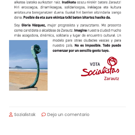
en
Sozialistak
Deja un comentario
Gloria
Vázquez.
La