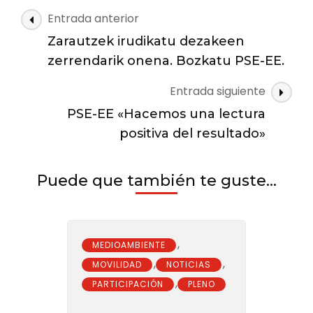
mejor
Navegación
Entrada anterior
alcaldesa
de
que
Zarautzek irudikatu dezakeen
las
puede
zerrendarik onena. Bozkatu PSE-EE.
imaginar
entradas
Zarautz.
Entrada siguiente
Vota
PSE-EE «Hacemos una lectura
PSE-
EE.
positiva del resultado»
Puede que también te guste...
,
MEDIOAMBIENTE
,
,
MOVILIDAD
NOTICIAS
,
PARTICIPACIÓN
PLENO