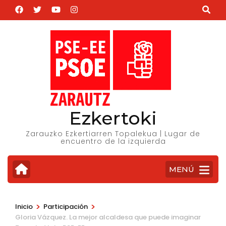
Saltar
al
contenido
(presiona
la
tecla
Intro)
Ezkertoki
Zarauzko Ezkertiarren Topalekua | Lugar de
encuentro de la izquierda
MENÚ
>
>
Inicio
Participación
Gloria Vázquez. La mejor alcaldesa que puede imaginar