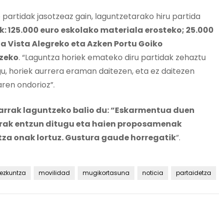
 partidak jasotzeaz gain, laguntzetarako hiru partida
k: 125.000 euro eskolako materiala erosteko; 25.000
 Vista Alegreko eta Azken Portu Goiko
tzeko
. “Laguntza horiek emateko diru partidak zehaztu
gu, horiek aurrera eraman daitezen, eta ez daitezen
ren ondorioz”.
tarrak laguntzeko balio du: “Eskarmentua duen
rrak entzun ditugu eta haien proposamenak
za onak lortuz. Gustura gaude horregatik
”.
ezkuntza
movilidad
mugikortasuna
noticia
partaidetza