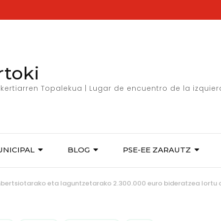
rtoki
kertiarren Topalekua | Lugar de encuentro de la izquie
UNICIPAL
BLOG
PSE-EE ZARAUTZ
bertsiotarako eta laguntzetarako 2.300.000 euro bideratzea lortu 