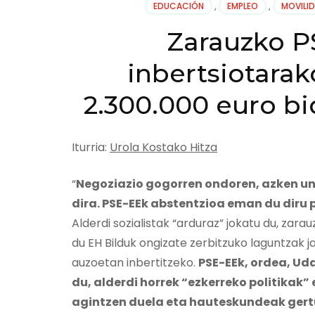
EDUCACIÓN
,
EMPLEO
,
MOVILI
Zarauzko P
inbertsiotarak
2.300.000 euro bi
Iturria:
Urola Kostako Hitza
“
Negoziazio gogorren ondoren, azken une
dira. PSE-EEk abstentzioa eman du diru 
Alderdi sozialistak “arduraz” jokatu du, zara
du EH Bilduk ongizate zerbitzuko laguntzak ja
auzoetan inbertitzeko.
PSE-EEk, ordea, Ud
du, alderdi horrek “ezkerreko politikak
agintzen duela eta hauteskundeak gertu