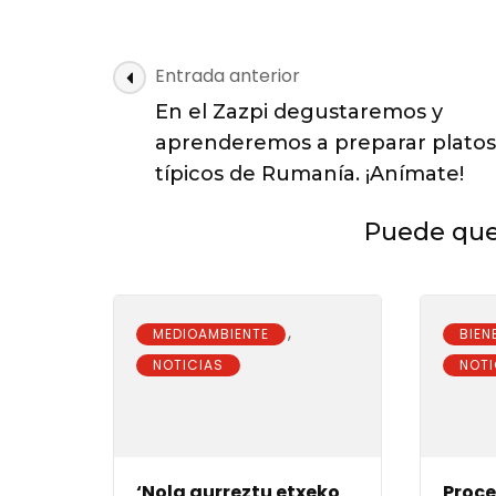
PSE-
EEk
2015erako
Navegación
Entrada anterior
inbertsiota
de
eta
En el Zazpi degustaremos y
las
laguntzeta
aprenderemos a preparar platos
2.300.000
entradas
típicos de Rumanía. ¡Anímate!
euro
bideratzea
lortu
Puede que 
duela
dio
,
MEDIOAMBIENTE
BIEN
NOTICIAS
NOTI
‘Nola aurreztu etxeko
Proce