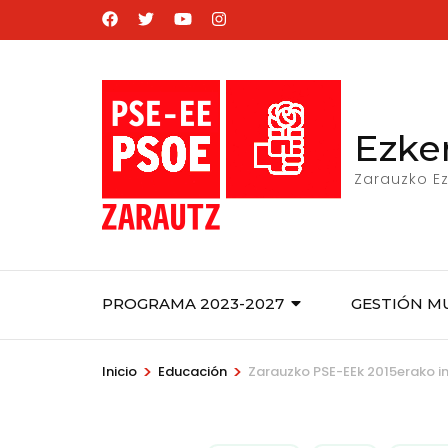
Saltar
al
contenido
(presiona
la
Ezke
tecla
Zarauzko Ez
Intro)
PROGRAMA 2023-2027
GESTIÓN M
>
>
Inicio
Educación
Zarauzko PSE-EEk 2015erako in