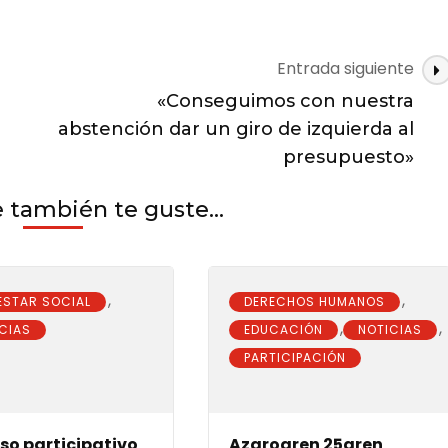
Entrada siguiente
rako
«Conseguimos con nuestra
rako
abstención dar un giro de izquierda al
presupuesto»
también te guste...
,
,
ESTAR SOCIAL
DERECHOS HUMANOS
,
,
CIAS
EDUCACIÓN
NOTICIAS
PARTICIPACIÓN
so participativo
Azaroaren 25aren