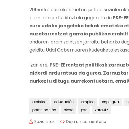
2015erko aurrekontuetan justizia sozialerako
berri ere sortu dituztela gogoratu du
PSE-EE
euro udako jangelako bekak emateko eta
auzotarrentzat garraio publikoa erabil
ondoren, orain zaintzen jarraitu beharko du
gelditu Udal Gobernuaren kudeaketa eskasa
Izan ere,
PSE-EErentzat politikak zarauz
alderdi arduratsua da gurea. Zarauzta
aurkeztu ditugu aurrekontuetara, emait
albistea
educación
empleo
enplegua
h
participación
pleno
pse
zarautz
en
Sozialistak
Deja un comentario
Zarauzko