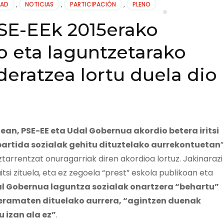
DAD
,
NOTICIAS
,
PARTICIPACIÓN
,
PLENO
SE-EEk 2015erako
o eta laguntzetarako
deratzea lortu duela dio
an, PSE-EE eta Udal Gobernua akordio betera iritsi
partida sozialak gehitu dituztelako aurrekontuetan
”
uztarrentzat onuragarriak diren akordioa lortuz. Jakinarazi
itsi zituela, eta ez zegoela “prest” eskola publikoan eta
al Gobernua laguntza sozialak onartzera “behartu”
” eramaten dituelako aurrera, “agintzen duenak
 izan ala ez”
.