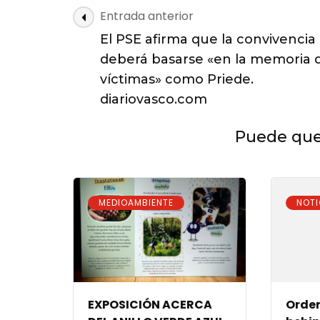
Navegación
Entrada anterior
de
El PSE afirma que la convivencia
las
deberá basarse «en la memoria d
entradas
víctimas» como Priede.
diariovasco.com
Puede que 
MEDIOAMBIENTE
NOTI
EXPOSICIÓN ACERCA
Orden