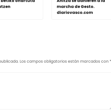
 betiko onartuta
Anitza se adhieren a la
utzen
marcha de Gesto.
diariovasco.com
publicada.
Los campos obligatorios están marcados con