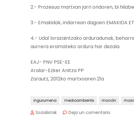
2.- Prozesua martxan jarri ondoren, bi hila
3.- Emakidak, indarrean dagoen EMAKIDA ET
4.- Udal lorazaintzako arduradunak, beharre
aurrera eramateko ardura har dezala.
EAJ- PNV PSE-EE
Aralar-Ezker Anitza PP
Zarautz, 2012ko martxoaren 21a
ingurumena
medioambiente
moción
mozi
en
Sozialistak
Deja un comentario
MOZIOA:
UDAL
BARATZAK