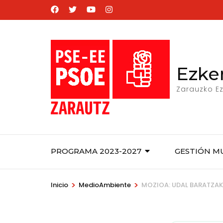
Saltar
al
contenido
(presiona
la
Ezke
tecla
Zarauzko Ez
Intro)
PROGRAMA 2023-2027
GESTIÓN M
>
>
Inicio
MedioAmbiente
MOZIOA: UDAL BARATZAK