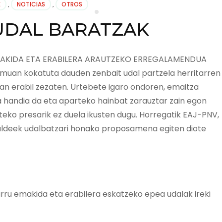
E
,
NOTICIAS
,
OTROS
UDAL BARATZAK
N EMAKIDA ETA ERABILERA ARAUTZEKO ERREGALAMENDUA
emuan kokatuta dauden zenbait udal partzela herritarren
uan erabil zezaten. Urtebete igaro ondoren, emaitza
a handia da eta aparteko hainbat zarauztar zain egon
eko presarik ez duela ikusten dugu. Horregatik EAJ-PNV,
taldeek udalbatzari honako proposamena egiten diote
arru emakida eta erabilera eskatzeko epea udalak ireki