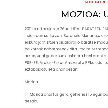
MEDIOAMBIENT
MOZIOA: 
2011ko urtarrilaren 26an. UDAL BARATZE
indarrean sartu zen. Berehala Munantxo er
eskura jarri zituen aisialdirako baratze mod
baikorrak nabarmenak dira. Itxoite zerrend
arren, udal gobernuak eskaera honi erantzut
PSE-EE, Aralar-Ezker Anitza eta PPko udal 
eztabaidatu eta onar dezan:
Mozioa
1.- Mozioa onartuz gero, gehienez 15 egun b
dezala.