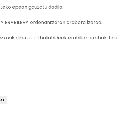
beteko epean gauzatu dadila.
A ERABILERA ordenantzaren arabera izatea.
zkoak diren udal baliabideak erabiliaz, erabaki hau
oa