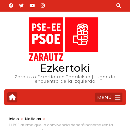
Saltar
al
contenido
(presiona
la
tecla
Intro)
Ezkertoki
Zarauzko Ezkertiarren Topalekua | Lugar de
encuentro de la izquierda
MENÚ
>
>
Inicio
Noticias
El PSE afirma que la convivencia deberá basarse «en la