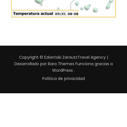
Copyright © Ezkertoki Zarautz
Travel Agency |
Desarrollado por
Rara Themes
Funciona gracias a
WordPress
.
Política de privacidad