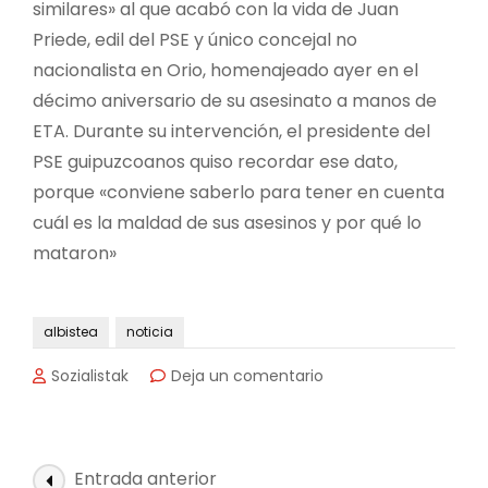
similares» al que acabó con la vida de Juan
Priede, edil del PSE y único concejal no
nacionalista en Orio, homenajeado ayer en el
décimo aniversario de su asesinato a manos de
ETA. Durante su intervención, el presidente del
PSE guipuzcoanos quiso recordar ese dato,
porque «conviene saberlo para tener en cuenta
cuál es la maldad de sus asesinos y por qué lo
mataron»
albistea
noticia
en
Sozialistak
Deja un comentario
El
PSE
afirma
que
Navegación
Entrada anterior