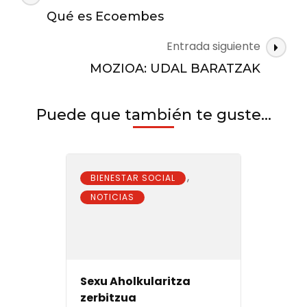
la
de
convivencia
Qué es Ecoembes
las
deberá
basarse
Entrada siguiente
entradas
«en
MOZIOA: UDAL BARATZAK
la
memoria
de
Puede que también te guste...
las
víctimas»
como
Priede.
diariovasco.com
,
BIENESTAR SOCIAL
NOTICIAS
Sexu Aholkularitza
zerbitzua