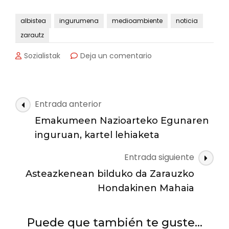
albistea
ingurumena
medioambiente
noticia
zarautz
en
Sozialistak
Deja un comentario
La
Mesa
de
Residuos
Navegación
Entrada anterior
se
de
reúne
Emakumeen Nazioarteko Egunaren
las
hoy
inguruan, kartel lehiaketa
entradas
Entrada siguiente
Asteazkenean bilduko da Zarauzko
Hondakinen Mahaia
Puede que también te guste...