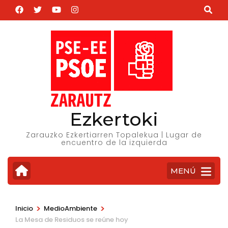
Saltar
al
contenido
(presiona
la
tecla
Intro)
Ezkertoki
Zarauzko Ezkertiarren Topalekua | Lugar de
encuentro de la izquierda
MENÚ
>
>
Inicio
MedioAmbiente
La Mesa de Residuos se reúne hoy