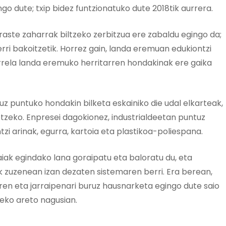
go dute; txip bidez funtzionatuko dute 2018tik aurrera.
aste zaharrak biltzeko zerbitzua ere zabaldu egingo da;
rri bakoitzetik. Horrez gain, landa eremuan edukiontzi
orrela landa eremuko herritarren hondakinak ere gaika
tuz puntuko hondakin bilketa eskainiko die udal elkarteak,
tzeko. Enpresei dagokionez, industrialdeetan puntuz
tzi arinak, egurra, kartoia eta plastikoa-poliespana.
k egindako lana goraipatu eta baloratu du, eta
k zuzenean izan dezaten sistemaren berri. Era berean,
n eta jarraipenari buruz hausnarketa egingo dute saio
xeko areto nagusian.