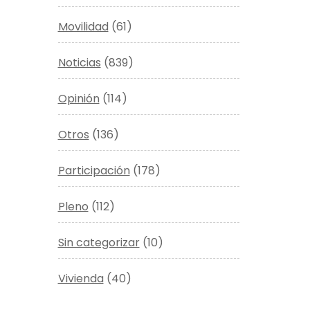
Movilidad
(61)
Noticias
(839)
Opinión
(114)
Otros
(136)
Participación
(178)
Pleno
(112)
Sin categorizar
(10)
Vivienda
(40)