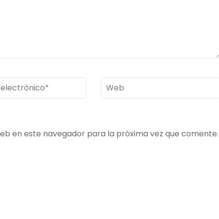
Web
ico
*
web en este navegador para la próxima vez que comente.