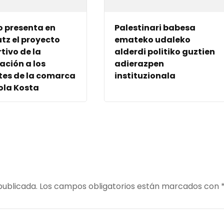
o presenta en
Palestinari babesa
tz el proyecto
emateko udaleko
tivo de la
alderdi politiko guztien
ación a los
adierazpen
es de la comarca
instituzionala
ola Kosta
publicada.
Los campos obligatorios están marcados con