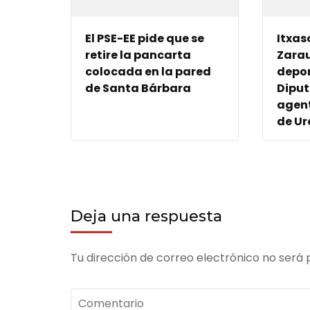
El PSE-EE pide que se
Itxas
retire la pancarta
Zarau
colocada en la pared
depor
de Santa Bárbara
Diput
agent
de Ur
Deja una respuesta
Tu dirección de correo electrónico no será 
Comentario