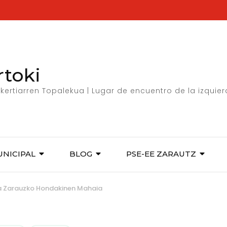
rtoki
kertiarren Topalekua | Lugar de encuentro de la izquie
UNICIPAL
BLOG
PSE-EE ZARAUTZ
a Zarauzko Hondakinen Mahaia