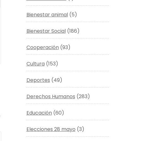
Bienestar animal
(5)
Bienestar Social
(186)
Cooperación
(93)
Cultura
(153)
Deportes
(49)
Derechos Humanos
(283)
Educación
(60)
*
Elecciones 28 mayo
(3)