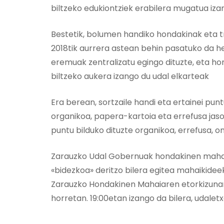
biltzeko edukiontziek erabilera mugatua izan
Bestetik, bolumen handiko hondakinak eta tr
2018tik aurrera astean behin pasatuko da he
eremuak zentralizatu egingo dituzte, eta h
biltzeko aukera izango du udal elkarteak
Era berean, sortzaile handi eta ertainei pun
organikoa, papera-kartoia eta errefusa jaso
puntu bilduko dituzte organikoa, errefusa, on
Zarauzko Udal Gobernuak hondakinen mahaia
«bidezkoa» deritzo bilera egitea mahaikidee
Zarauzko Hondakinen Mahaiaren etorkizunare
horretan. 19:00etan izango da bilera, udalet