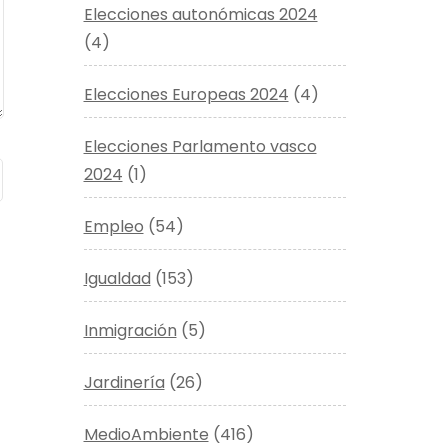
Elecciones autonómicas 2024
(4)
Elecciones Europeas 2024
(4)
Elecciones Parlamento vasco
2024
(1)
Empleo
(54)
Igualdad
(153)
Inmigración
(5)
Jardinería
(26)
MedioAmbiente
(416)