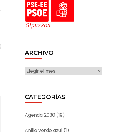
ARCHIVO
ARCHIVO
CATEGORÍAS
Agenda 2030
(19)
Anillo verde azul
(1)