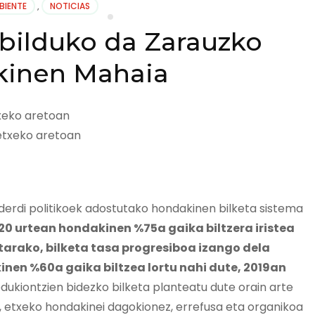
BIENTE
,
NOTICIAS
bilduko da Zarauzko
inen Mahaia
txeko aretoan
derdi politikoek adostutako hondakinen bilketa sistema
20 urtean hondakinen %75a gaika biltzera iristea
etarako, bilketa tasa progresiboa izango dela
inen %60a gaika biltzea lortu nahi dute, 2019an
edukiontzien bidezko bilketa planteatu dute orain arte
k, etxeko hondakinei dagokionez, errefusa eta organikoa