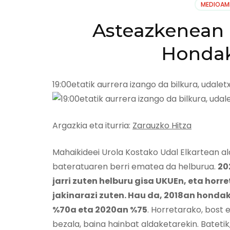
MEDIOAM
Asteazkenean 
Hondak
19:00etatik aurrera izango da bilkura, udale
Argazkia eta iturria:
Zarauzko Hitza
Mahaikideei Urola Kostako Udal Elkartean al
bateratuaren berri ematea da helburua.
20
jarri zuten helburu gisa UKUEn, eta horr
jakinarazi zuten. Hau da, 2018an hondak
%70a eta 2020an %75
. Horretarako, bost 
bezala, baina hainbat aldaketarekin. Bateti