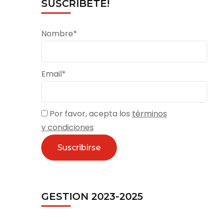
SUSCRÍBETE!
Nombre*
Email*
Por favor, acepta los
términos
y condiciones
GESTION 2023-2025