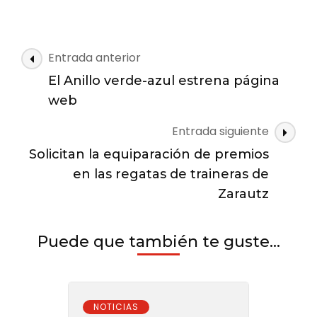
Gloria
Vázquez
se
presenta
Navegación
Entrada anterior
a
de
las
El Anillo verde-azul estrena página
las
primarias
web
para
entradas
ser
Entrada siguiente
candidata
Solicitan la equiparación de premios
a
la
en las regatas de traineras de
alcaldía
Zarautz
de
Zarautz
Puede que también te guste...
NOTICIAS