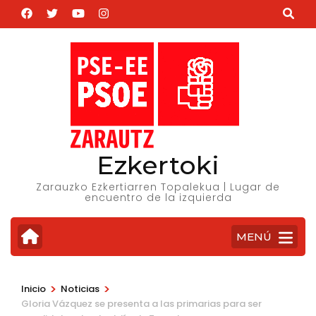
Saltar
al
contenido
(presiona
la
tecla
Intro)
Ezkertoki
Zarauzko Ezkertiarren Topalekua | Lugar de
encuentro de la izquierda
MENÚ
>
>
Inicio
Noticias
Gloria Vázquez se presenta a las primarias para ser