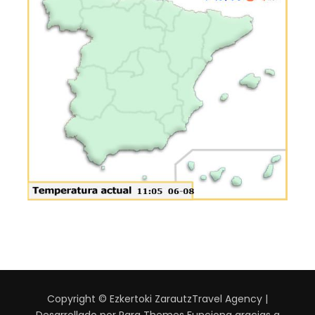
Copyright © Ezkertoki Zarautz
Travel Agency |
Desarrollado por
Rara Themes
Funciona gracias a