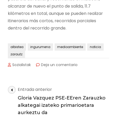
alcanzar de nuevo el punto de salida, 11.7
kilómetros en total, aunque se pueden realizar
itinerarios más cortos, recorridos parciales
dentro del recorrido grande.
albistea
ingurumena
medioambiente
noticia
zarautz
en
Sozialistak
Deja un comentario
El
Anillo
verde-
azul
Navegación
Entrada anterior
estrena
de
página
Gloria Vazquez PSE-EEren Zarauzko
las
web
alkategai izateko primarioetara
entradas
aurkeztu da