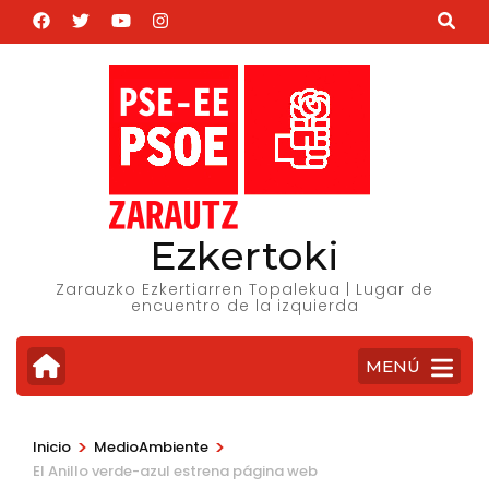
Saltar
al
contenido
(presiona
la
tecla
Intro)
Ezkertoki
Zarauzko Ezkertiarren Topalekua | Lugar de
encuentro de la izquierda
MENÚ
>
>
Inicio
MedioAmbiente
El Anillo verde-azul estrena página web