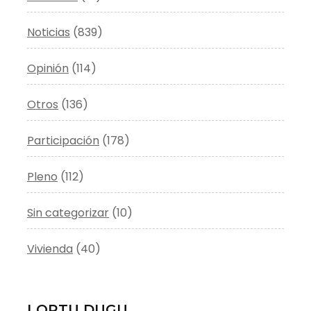
Noticias
(839)
Opinión
(114)
Otros
(136)
Participación
(178)
Pleno
(112)
Sin categorizar
(10)
Vivienda
(40)
LORTU DUGU