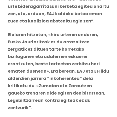
urte bideragarritasun ikerketa egitea onartu
zen, eta, orduan, EAJk aldeko botoa eman
zuen eta koalizioa abstenitu egin zen”
.
Elolaren hitzetan, «hiru urteren ondoren,
Eusko Jaurlaritzak ez du arrazoitzen
zergatik ez dituen tarte horretako
bizilagunen eta udalerrien eskaerei
erantzuten, beste tarteetan zerbitzu hori
ematen duenean». Era berean, EAJ eta EH ildu
alderdien jarrera “inkoherentea” dela
kritikatu du. «Zumaian eta Zarautzen
gaueko trenaren alde egiten den bitartean,
Legebiltzarrean kontra egiteak ez du
zentzurik”.