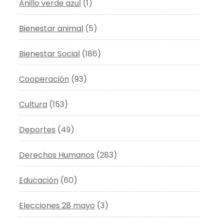
Anillo verde azul
(1)
Bienestar animal
(5)
Bienestar Social
(186)
Cooperación
(93)
Cultura
(153)
Deportes
(49)
Derechos Humanos
(283)
Educación
(60)
Elecciones 28 mayo
(3)