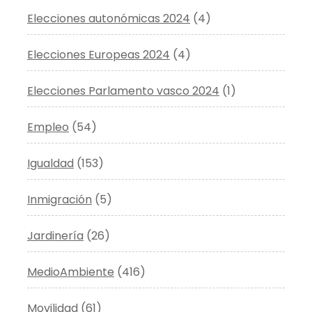
Elecciones autonómicas 2024
(4)
Elecciones Europeas 2024
(4)
Elecciones Parlamento vasco 2024
(1)
Empleo
(54)
Igualdad
(153)
Inmigración
(5)
Jardinería
(26)
MedioAmbiente
(416)
Movilidad
(61)