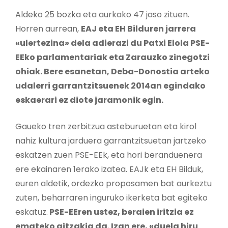
Aldeko 25 bozka eta aurkako 47 jaso zituen.
Horren aurrean,
EAJ eta EH Bilduren jarrera
«ulertezina» dela adierazi du Patxi Elola PSE-
EEko parlamentariak eta Zarauzko zinegotzi
ohiak. Bere esanetan, Deba-Donostia arteko
udalerri garrantzitsuenek 2014an egindako
eskaerari ez diote jaramonik egin.
Gaueko tren zerbitzua asteburuetan eta kirol
nahiz kultura jarduera garrantzitsuetan jartzeko
eskatzen zuen PSE-EEk, eta hori beranduenera
ere ekainaren 1erako izatea. EAJk eta EH Bilduk,
euren aldetik, ordezko proposamen bat aurkeztu
zuten, beharraren inguruko ikerketa bat egiteko
eskatuz.
PSE-EEren ustez, beraien iritzia ez
emateko aitzakia da. Izan ere, «duela hiru