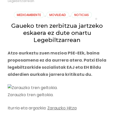
Legebiltzarrean
MEDIOAMBIENTE
,
MOVILIDAD
,
NOTICIAS
Gaueko tren zerbitzua jartzeko
eskaera ez dute onartu
Legebiltzarrean
Atzo aurkeztu zuen mozioa PSE-EEk, baina
proposamena ez da aurrera atera. Patxi Elola
legebiltzarkide sozialistak EAJ eta EH Bildu
alderdien aurkako jarrera kritikatu du.
Zarauzko tren geltokia.
Iturria eta argazkia:
Zarauzko Hitza