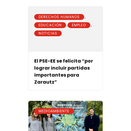
,
DERECHOS HUMANOS
,
,
EDUCACIÓN
EMPLEO
NOTICIAS
El PSE-EE se felicita “por
lograr incluir partidas
importantes para
Zarautz”
MEDIOAMBIENTE