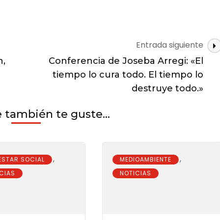
Entrada siguiente
n,
Conferencia de Joseba Arregi: «El
tiempo lo cura todo. El tiempo lo
destruye todo.»
a
también te guste...
s
,
,
ESTAR SOCIAL
MEDIOAMBIENTE
CIAS
NOTICIAS