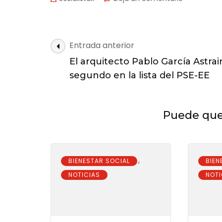
El
PSE-
EE
de
Navegación
Entrada anterior
Zarautz
de
presentó
El arquitecto Pablo García Astrai
las
ayer
segundo en la lista del PSE-EE
su
entradas
candidatur
para
las
Puede que 
municipale
,
BIENESTAR SOCIAL
BIEN
NOTICIAS
NOTI