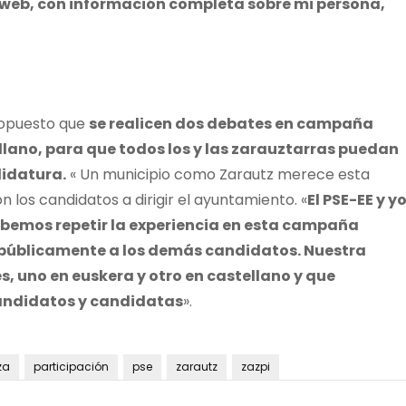
web, con información completa sobre mi persona,
propuesto que
se realicen dos debates en campaña
ellano, para que todos los y las zarauztarras puedan
didatura.
« Un municipio como Zarautz merece esta
 los candidatos a dirigir el ayuntamiento. «
El PSE-EE y y
ebemos repetir la experiencia en esta campaña
os públicamente a los demás candidatos. Nuestra
, uno en euskera y otro en castellano y que
candidatos y candidatas
».
za
participación
pse
zarautz
zazpi