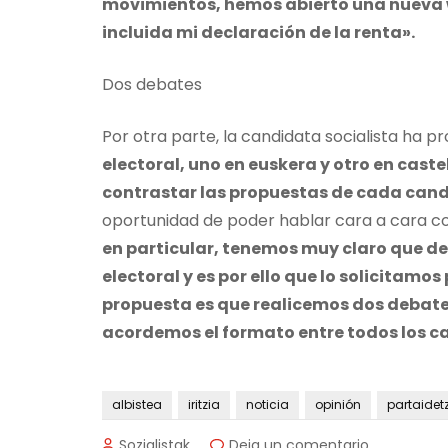
movimientos, hemos abierto una nueva 
incluida mi declaración de la renta».
Dos debates
Por otra parte, la candidata socialista ha 
electoral, uno en euskera y otro en cast
contrastar las propuestas de cada can
oportunidad de poder hablar cara a cara con
en particular, tenemos muy claro que d
electoral y es por ello que lo solicitam
propuesta es que realicemos dos debates
acordemos el formato entre todos los 
albistea
iritzia
noticia
opinión
partaidet
en
Sozialistak
Deja un comentario