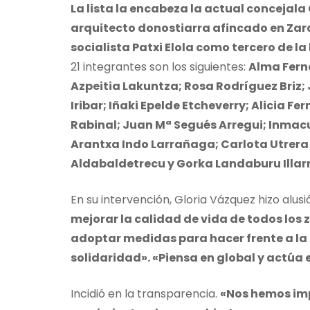
La lista la encabeza la actual concejala
arquitecto donostiarra afincado en Zara
socialista Patxi Elola como tercero de la 
21 integrantes son los siguientes:
Alma Fern
Azpeitia Lakuntza; Rosa Rodríguez Briz;
Iribar; Iñaki Epelde Etcheverry; Alicia F
Rabinal; Juan Mª Segués Arregui; Inmacu
Arantxa Indo Larrañaga; Carlota Utrera
Aldabaldetrecu y Gorka Landaburu Illa
En su intervención, Gloria Vázquez hizo alus
mejorar la calidad de vida de todos los 
adoptar medidas para hacer frente a la c
solidaridad». «Piensa en global y actúa 
Incidió en la transparencia.
«Nos hemos imp