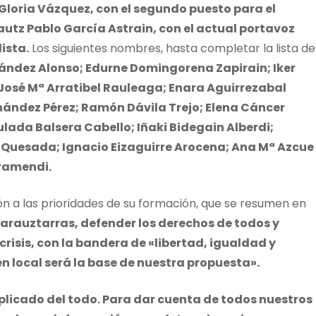
 Gloria Vázquez, con el segundo puesto para el
utz Pablo García Astrain, con el actual portavoz
lista.
Los siguientes nombres, hasta completar la lista de
ández Alonso; Edurne Domingorena Zapirain; Iker
 José Mª Arratibel Rauleaga; Enara Aguirrezabal
ernández Pérez; Ramón Dávila Trejo; Elena Cáncer
lada Balsera Cabello; Iñaki Bidegain Alberdi;
 Quesada; Ignacio Eizaguirre Arocena; Ana Mª Azcue
rramendi.
ión a las prioridades de su formación, que se resumen en
zarauztarras, defender los derechos de todos y
risis, con la bandera de «libertad, igualdad y
en local será la base de nuestra propuesta».
licado del todo. Para dar cuenta de todos nuestros