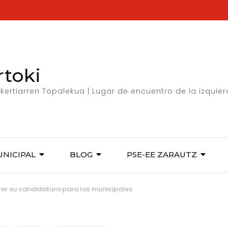
rtoki
kertiarren Topalekua | Lugar de encuentro de la izquie
UNICIPAL
BLOG
PSE-EE ZARAUTZ
yer su candidatura para las municipales