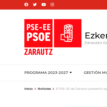
Saltar
al
contenido
(presiona
la
Ezke
tecla
Zarauzko Ez
Intro)
PROGRAMA 2023-2027
GESTIÓN M
>
>
Inicio
Noticias
El PSE-EE de Zarautz presentó a