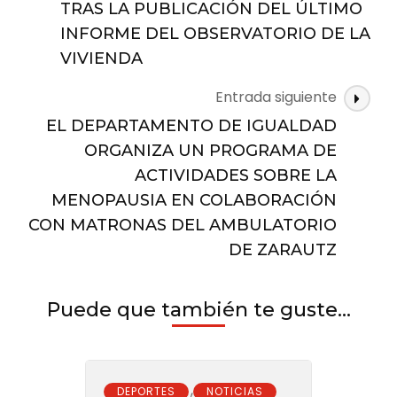
NUEVO
TRAS LA PUBLICACIÓN DEL ÚLTIMO
PROGRAMA
INFORME DEL OBSERVATORIO DE LA
DE
VIVIENDA
SURF
ADAPTADO
Entrada siguiente
PARA
LAS
EL DEPARTAMENTO DE IGUALDAD
ENTIDADES
ORGANIZA UN PROGRAMA DE
SOCIALES
ACTIVIDADES SOBRE LA
DE
EUSKADI
MENOPAUSIA EN COLABORACIÓN
CON MATRONAS DEL AMBULATORIO
DE ZARAUTZ
Puede que también te guste...
,
DEPORTES
NOTICIAS