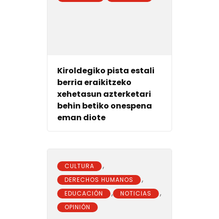
Kiroldegiko pista estali
berria eraiki­tze­ko
xehetasun azterketari
behin betiko onespena
eman diote
,
CULTURA
,
DERECHOS HUMANOS
,
,
EDUCACIÓN
NOTICIAS
OPINIÓN