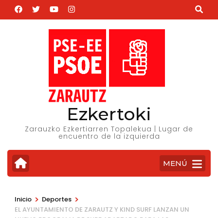
Saltar
al
contenido
(presiona
la
tecla
Intro)
Ezkertoki
Zarauzko Ezkertiarren Topalekua | Lugar de
encuentro de la izquierda
MENÚ
>
>
Inicio
Deportes
EL AYUNTAMIENTO DE ZARAUTZ Y KIND SURF LANZAN UN