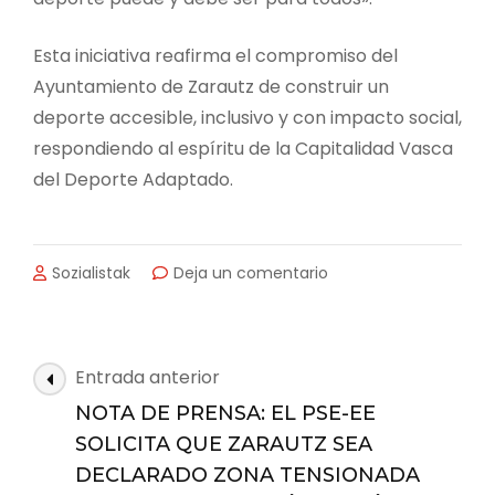
Esta iniciativa reafirma el compromiso del
Ayuntamiento de Zarautz de construir un
deporte accesible, inclusivo y con impacto social,
respondiendo al espíritu de la Capitalidad Vasca
del Deporte Adaptado.
en
Sozialistak
Deja un comentario
EL
AYUNTAMIENTO
DE
ZARAUTZ
Navegación
Entrada anterior
Y
de
KIND
NOTA DE PRENSA: EL PSE-EE
las
SURF
SOLICITA QUE ZARAUTZ SEA
LANZAN
entradas
DECLARADO ZONA TENSIONADA
UN