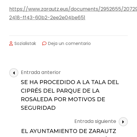
https://www.zarautz.eus/documents/2952655/2072
2418-ff43-60b2-2ee2e04be651
en
Sozialistak
Deja un comentario
EL
AYUNTAMIENTO
DE
ZARAUTZ
Navegación
Entrada anterior
HA
de
INSTALADO
SE HA PROCEDIDO A LA TALA DEL
las
UN
CIPRÉS DEL PARQUE DE LA
ITINERARIO
entradas
ROSALEDA POR MOTIVOS DE
PERMANENTE
DE
SEGURIDAD
ORIENTACIÓN
EN
Entrada siguiente
EL
EL AYUNTAMIENTO DE ZARAUTZ
ANILLO