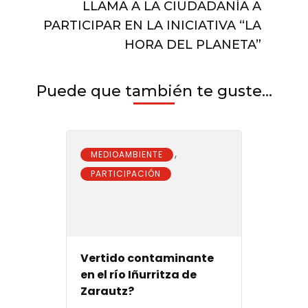
LLAMA A LA CIUDADANÍA A
VERDE
AZUL
PARTICIPAR EN LA INICIATIVA “LA
JUNTO
HORA DEL PLANETA”
AL
GRUPO
DE
Puede que también te guste...
ORIENTACIÓN
GOT
,
MEDIOAMBIENTE
PARTICIPACIÓN
Vertido contaminante
en el río Iñurritza de
Zarautz?