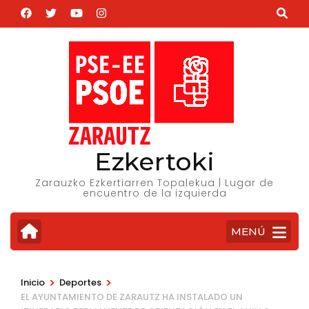
Saltar
al
contenido
(presiona
la
tecla
Intro)
Ezkertoki
Zarauzko Ezkertiarren Topalekua | Lugar de
encuentro de la izquierda
MENÚ
>
>
Inicio
Deportes
EL AYUNTAMIENTO DE ZARAUTZ HA INSTALADO UN