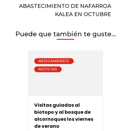
las
ABASTECIMIENTO DE NAFARROA
luces
KALEA EN OCTUBRE
de
las
fachadas
de
Puede que también te guste...
sus
edificios
emblemáticos.
,
MEDIOAMBIENTE
NOTICIAS
Visitas guiadas al
biotopo y al bosque de
alcornoques los viernes
de verano