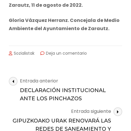
Zarautz, 11 de agosto de 2022.
Gloria Vázquez Herranz. Concejala de Medio
Ambiente del Ayuntamiento de Zarautz.
en
Sozialistak
Deja un comentario
El
área
de
medio
Navegación
Entrada anterior
ambiente
de
propone
DECLARACIÓN INSTITUCIONAL
las
que
ANTE LOS PINCHAZOS
el
entradas
Ayuntamiento
Entrada siguiente
de
GIPUZKOAKO URAK RENOVARÁ LAS
Zarautz
apague
REDES DE SANEAMIENTO Y