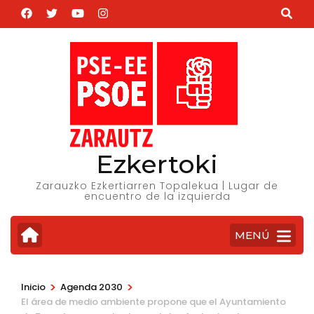
Saltar
al
contenido
(presiona
la
tecla
Intro)
Ezkertoki
Zarauzko Ezkertiarren Topalekua | Lugar de
encuentro de la izquierda
MENÚ
>
>
Inicio
Agenda 2030
El área de medio ambiente propone que el Ayuntamiento