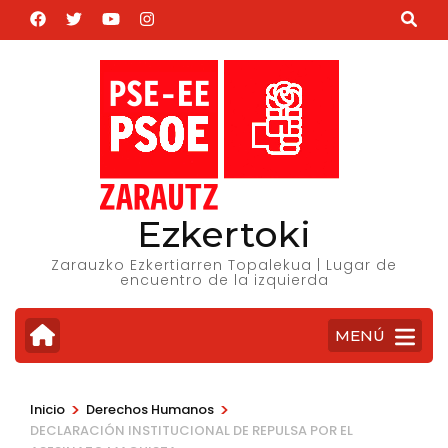
Saltar
al
contenido
(presiona
la
tecla
Intro)
Ezkertoki
Zarauzko Ezkertiarren Topalekua | Lugar de
encuentro de la izquierda
MENÚ
>
>
Inicio
Derechos Humanos
DECLARACIÓN INSTITUCIONAL DE REPULSA POR EL