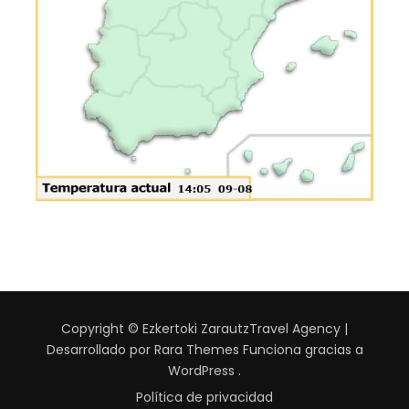
Copyright © Ezkertoki Zarautz
Travel Agency |
Desarrollado por
Rara Themes
Funciona gracias a
WordPress
.
Política de privacidad