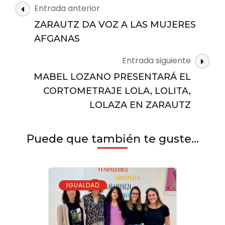
REPULSA
Navegación
Entrada anterior
POR
de
EL
ZARAUTZ DA VOZ A LAS MUJERES
las
ASESINATO
AFGANAS
MACHISTA
entradas
Entrada siguiente
MABEL LOZANO PRESENTARÁ EL
CORTOMETRAJE LOLA, LOLITA,
LOLAZA EN ZARAUTZ
Puede que también te guste...
IGUALDAD