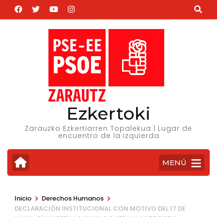
Saltar
al
contenido
(presiona
la
tecla
Intro)
Ezkertoki
Zarauzko Ezkertiarren Topalekua | Lugar de
encuentro de la izquierda
MENÚ
>
>
Inicio
Derechos Humanos
DECLARACIÓN INSTITUCIONAL CON MOTIVO DEL 17 DE