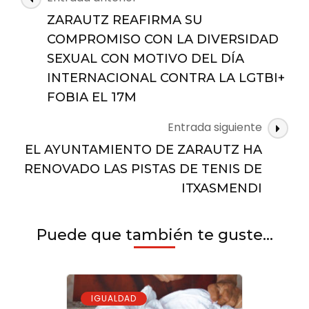
DEL
de
17
ZARAUTZ REAFIRMA SU
las
DE
COMPROMISO CON LA DIVERSIDAD
MAYO,
entradas
SEXUAL CON MOTIVO DEL DÍA
DÍA
INTERNACIONAL
INTERNACIONAL CONTRA LA LGTBI+
CONTRA
FOBIA EL 17M
LA
LGTBIFOBIA
Entrada siguiente
EL AYUNTAMIENTO DE ZARAUTZ HA
RENOVADO LAS PISTAS DE TENIS DE
ITXASMENDI
Puede que también te guste...
IGUALDAD