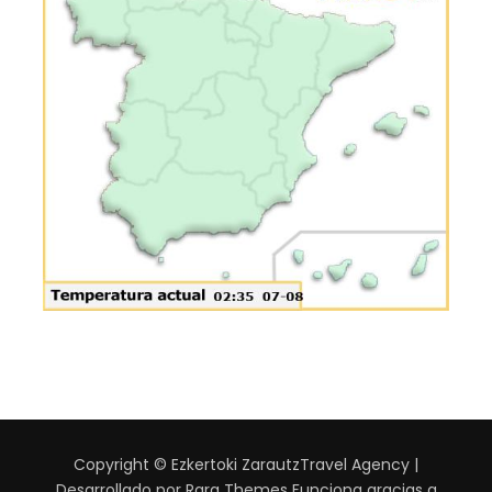
Copyright © Ezkertoki Zarautz
Travel Agency |
Desarrollado por
Rara Themes
Funciona gracias a