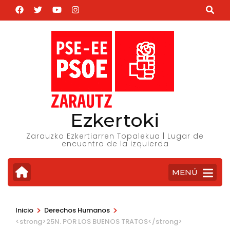
Saltar
al
contenido
(presiona
la
tecla
Intro)
Ezkertoki
Zarauzko Ezkertiarren Topalekua | Lugar de
encuentro de la izquierda
MENÚ
>
>
Inicio
Derechos Humanos
<strong>25N. POR LOS BUENOS TRATOS</strong>