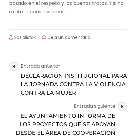
basado en el respeto y los buenos tratos. Y si no
existe lo construiremos.
en
Sozialistak
Deja un comentario
25N.
POR
LOS
BUENOS
Navegación
Entrada anterior
TRATOS
de
DECLARACIÓN INSTITUCIONAL PARA
las
LA JORNADA CONTRA LA VIOLENCIA
entradas
CONTRA LA MUJER
Entrada siguiente
EL AYUNTAMIENTO INFORMA DE
LOS PROYECTOS QUE SE APOYAN
DESDE EL ÁREA DE COOPERACIÓN