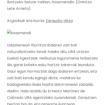
iluntzeko batzar irekian, Itxasmendin. (Onintza
Lete Arrieta)
Argazkiak eta iturria:
Zarauzko Hitza
Udazkenean Iñurritza ibaiaren zati bat
naturalizatzeko lanak hasiko ditu URA Uraren
Euskal Agentziak. Helburua ingurumena hobetzea
da, garai bateko esku hartze zakarrak leunduta.
Gaur egun horma bat dago ibaiaren ertzean, eta
zati bati kendu egingo diote, «nahikoa lur
badagoelako ibaia hazita datorrenean zabaldu
dadin». Hala azaldu du Ernesto Martinez de
Cabredo URA agentziako zuzendariak. Zarautzen
bertan bizi da, eta astearte iluntzean