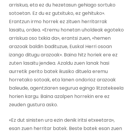
arriskua, eta ez du hezetasun gehiago sortuko
sotoetan. Ez du ez gutxituko, ez gehituko».
Erantzun irmo horrek ez zituen herritarrak
lasaitu, ordea. «Eremu honetan uholdeak egoteko
arriskua oso txikia da», erantsi zuen, «hemen
arazoak baldin badituzue, Euskal Herri osoan
izango ditugu arazoak». Baina hitz horiek ere ez
zuten lasaitu jendea. Azaldu zuen lanak hasi
aurretik perito batek ikusiko dituela eremu
horretako sotoak, eta lanen ondorioz arazoak
baleude, agentziaren segurua egingo litzatekeela
horien kargu. Baina azalpen horrekin ere ez
zeuden gustura asko.
«Ez dut sinisten ura ezin denik iritsi etxeetara»,
esan zuen herritar batek. Beste batek esan zuen