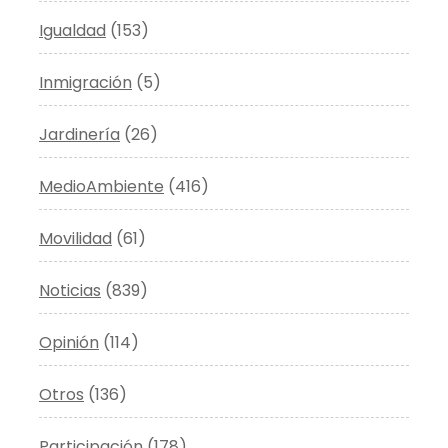
Igualdad
(153)
Inmigración
(5)
Jardinería
(26)
MedioAmbiente
(416)
Movilidad
(61)
Noticias
(839)
Opinión
(114)
Otros
(136)
Participación
(178)