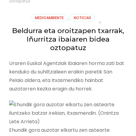
oztopatuz
MEDIOAMBIENTE
,
NOTICIAS
Beldurra eta oroitzapen txarrak,
Iñurritza ibaiaren bidea
oztopatuz
Uraren Euskal Agentziak ibaiaren horma zati bat
kenduko du suhiltzaileen eraikin paretik San
Pelaio aldera, eta Itxasmendiko hainbat
auzotarren kezka eragin du horrek.
Ehundik gora auzotar elkartu zen astearte