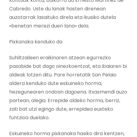
Kontuak kontu, baikorra da Ernesto Martinez de
Cabredo. Uste du lanak hasten direnean
auzotarrak lasaituko direla eta ikusiko dutela
«benetan merezi duen lana» dela.
Pixkanaka kenduko da
Suhiltzaileen eraikinaren atzean egurrezko
pasabide bat dago oinezkoentzat, eta ibaiaren bi
aldeak lotzen ditu. Pare horretatik San Pelaio
aldera kenduko dute eskuineko horma,
hezegunearen ondoan dagoena. Itxasmendi auzo
partean, alegia. Errepide aldeko horma, berriz,
zati bat utzi egingo dute, errepidea eusteko
funtzioa duelako.
Eskuineko horma pixkanaka hasiko dira kentzen,