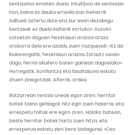
sentsazioa ematen duela. Intuitiboa da sentsazio
hori, baina ez dauka erreala izan beharrik.
Adituek aztertu dute eta ziur esan dezakegu
kentzeak ez duela kalterik sortuko». Auzoko
sotoetan dagoen hezetasun arazoa arazo
orokorra dela ere azaldu zuen Vazquezek: «Ez da
ibaiarengatik; hezetasun arazoa Zarautz osoan
dago, herria akuifero baten gainean dagoelako».
Horregatik, konfiantza eta lasaitasuna eskatu
zituen zinegotziak. Alferrik, ordea.
Batzarrean tentsio uneak egon ziren: herritar
batek baino gehiagok hitz egin zuen haserre, eta
errespetu faltak ere egon ziren. Halako batean,
beste herritar batek hartu zuen hitza, eta
errespetua eskatu zien bere bizilagunei: «Oso