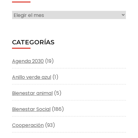
ARCHIVO
CATEGORÍAS
Agenda 2030
(19)
Anillo verde azul
(1)
Bienestar animal
(5)
Bienestar Social
(186)
Cooperación
(93)