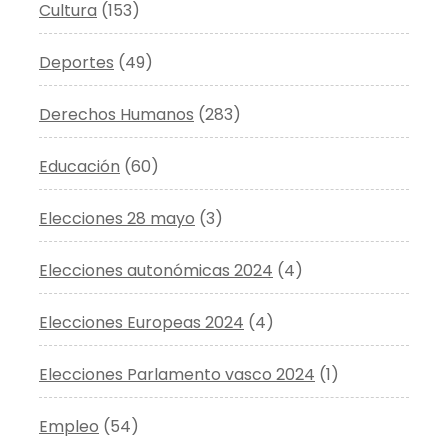
Cultura
(153)
Deportes
(49)
Derechos Humanos
(283)
Educación
(60)
Elecciones 28 mayo
(3)
Elecciones autonómicas 2024
(4)
Elecciones Europeas 2024
(4)
Elecciones Parlamento vasco 2024
(1)
Empleo
(54)