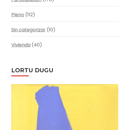
Pleno
(112)
Sin categorizar
(10)
Vivienda
(40)
LORTU DUGU