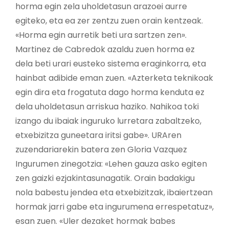
horma egin zela uholdetasun arazoei aurre
egiteko, eta ea zer zentzu zuen orain kentzeak.
«Horma egin aurretik beti ura sartzen zen».
Martinez de Cabredok azaldu zuen horma ez
dela beti urari eusteko sistema eraginkorra, eta
hainbat adibide eman zuen. «Azterketa teknikoak
egin dira eta frogatuta dago horma kenduta ez
dela uholdetasun arriskua haziko. Nahikoa toki
izango du ibaiak inguruko lurretara zabaltzeko,
etxebizitza guneetara iritsi gabe». URAren
zuzendariarekin batera zen Gloria Vazquez
Ingurumen zinegotzia: «Lehen gauza asko egiten
zen gaizki ezjakintasunagatik. Orain badakigu
nola babestu jendea eta etxebizitzak, ibaiertzean
hormak jarri gabe eta ingurumena errespetatuz»,
esan zuen. «Uler dezaket hormak babes