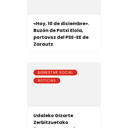
«Hoy, 10 de diciembre».
Buzón de Patxi Elola,
portavoz del PSE-EE de
Zarautz
,
BIENESTAR SOCIAL
NOTICIAS
Udaleko Gizarte
Zerbitzuetako