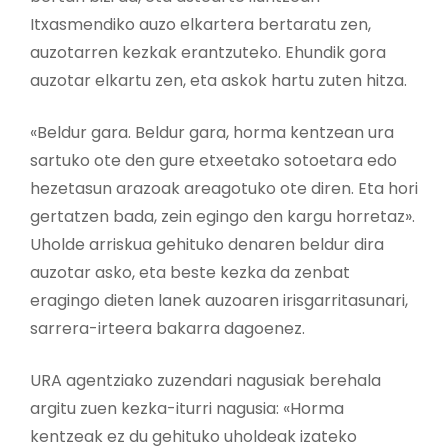
Itxasmendiko auzo elkartera bertaratu zen,
auzotarren kezkak erantzuteko. Ehundik gora
auzotar elkartu zen, eta askok hartu zuten hitza.
«Beldur gara. Beldur gara, horma kentzean ura
sartuko ote den gure etxeetako sotoetara edo
hezetasun arazoak areagotuko ote diren. Eta hori
gertatzen bada, zein egingo den kargu horretaz».
Uholde arriskua gehituko denaren beldur dira
auzotar asko, eta beste kezka da zenbat
eragingo dieten lanek auzoaren irisgarritasunari,
sarrera-irteera bakarra dagoenez.
URA agentziako zuzendari nagusiak berehala
argitu zuen kezka-iturri nagusia: «Horma
kentzeak ez du gehituko uholdeak izateko