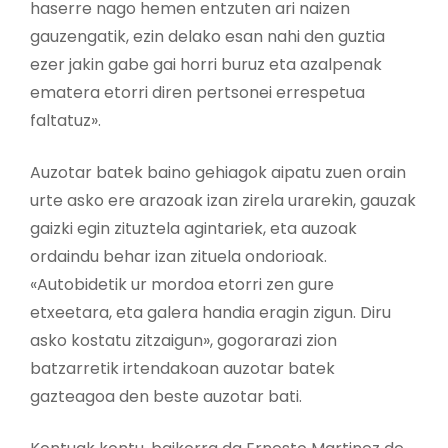
haserre nago hemen entzuten ari naizen
gauzengatik, ezin delako esan nahi den guztia
ezer jakin gabe gai horri buruz eta azalpenak
ematera etorri diren pertsonei errespetua
faltatuz».
Auzotar batek baino gehiagok aipatu zuen orain
urte asko ere arazoak izan zirela urarekin, gauzak
gaizki egin zituztela agintariek, eta auzoak
ordaindu behar izan zituela ondorioak.
«Autobidetik ur mordoa etorri zen gure
etxeetara, eta galera handia eragin zigun. Diru
asko kostatu zitzaigun», gogorarazi zion
batzarretik irtendakoan auzotar batek
gazteagoa den beste auzotar bati.