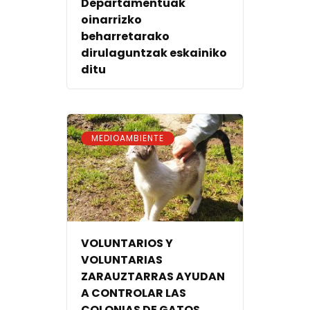
Departamentuak
oinarrizko
beharretarako
dirulaguntzak eskainiko
ditu
MEDIOAMBIENTE
VOLUNTARIOS Y
VOLUNTARIAS
ZARAUZTARRAS AYUDAN
A CONTROLAR LAS
COLONIAS DE GATOS