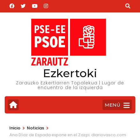
Saltar
al
contenido
(presiona
la
tecla
Intro)
Ezkertoki
Zarauzko Ezkertiarren Topalekua | Lugar de
encuentro de la izquierda
MENÚ
>
>
Inicio
Noticias
Ana Díaz de Espada expone en el Zazpi. diariovasco.com