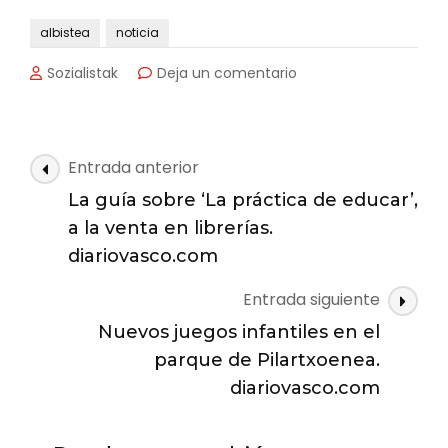
albistea
noticia
en
Sozialistak
Deja un comentario
Ana
Díaz
de
Espada
Navegación
Entrada anterior
expone
de
en
La guía sobre ‘La práctica de educar’,
las
el
a la venta en librerías.
Zazpi.
entradas
diariovasco.com
diariovasco.com
Entrada siguiente
Nuevos juegos infantiles en el
parque de Pilartxoenea.
diariovasco.com