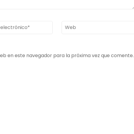
Web
ico
*
web en este navegador para la próxima vez que comente.