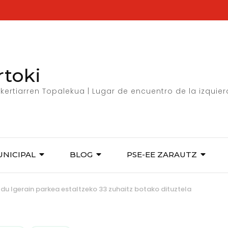
rtoki
kertiarren Topalekua | Lugar de encuentro de la izquie
UNICIPAL
BLOG
PSE-EE ZARAUTZ
du Igerain parkea estaltzeko 33 zuhaitz botako dituztela