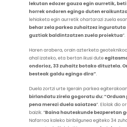
lekutan edozer gauza egin aurretik, beti
horrek ondoren egingo duten eraikuntzar
lehiaketa egin aurretik ohartarazi zuela es
behar zela parkea zuhaitzez inguratut
guztiak baldintzatzen zuela proiektua
”.
Haren arabera, orain azterketa geoteknikoa
ahal izateko, eta bertan ikusi dute
egitasmoa
ondorioz, 33 zuhaitz botako dituztela. O
besteak galdu egingo dira”
.
Duela zortzi urte Igerain parkea egiterakoa
birlandatu zirela gogoratu du: “Orduan p
pena merezi duela saiatzea
”. Elolak dio 
baizik. “
Baina hauteskunde bezperetan ga
Nafarroa kaleko biribilgunea egiteko 34 zuh