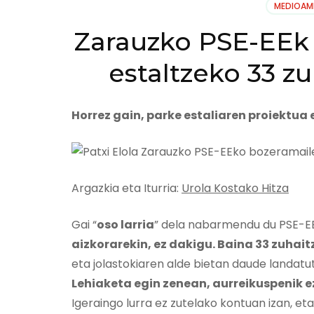
MEDIOAM
Zarauzko PSE-EEk 
estaltzeko 33 zu
Horrez gain, parke estaliaren proiektua
Argazkia eta Iturria:
Urola Kostako Hitza
Gai “
oso larria
” dela nabarmendu du PSE-EEk
aizkorarekin, ez dakigu. Baina 33 zuhait
eta jolastokiaren alde bietan daude landatut
Lehiaketa egin zenean, aurreikuspenik e
Igeraingo lurra ez zutelako kontuan izan, eta