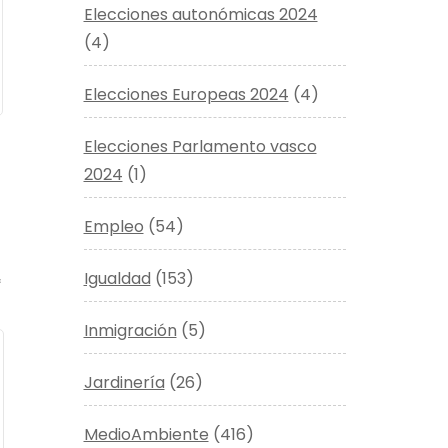
Elecciones autonómicas 2024
(4)
Elecciones Europeas 2024
(4)
Elecciones Parlamento vasco
2024
(1)
Empleo
(54)
Igualdad
(153)
*
Inmigración
(5)
Jardinería
(26)
MedioAmbiente
(416)