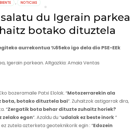
BIENTE
,
NOTICIAS
salatu du Igerain parke
haitz botako dituztela
 egiteko aurrekontua %65eko igo dela dio PSE-EEk
o bozeramaile Patxi Elolak. “
Motozerrarekin ala
z bota, botako dituztela bai
”. Zuhaitzok astigarrak dira,
a. “
Zergatik bota behar dituzte zuhaitz horiek?
z zelako egon
”. Azaldu du “
udalak ez beste inork
”
 ez zutela azterketa geoteknikorik egin : “
Edozein