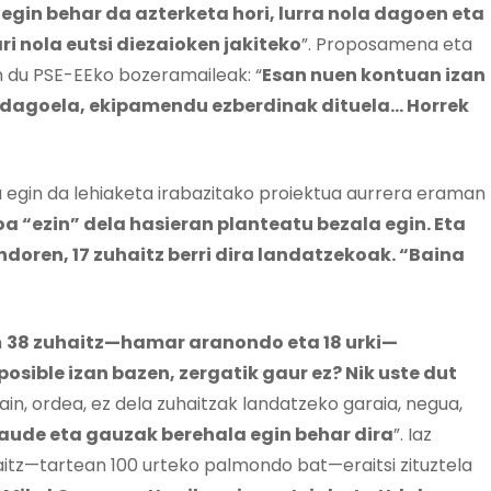
 egin behar da azterketa hori, lurra nola dagoen eta
i nola eutsi diezaioken jakiteko
”. Proposamena eta
an du PSE-EEko bozeramaileak: “
Esan nuen kontuan izan
a dagoela, ekipamendu ezberdinak dituela… Horrek
 egin da lehiaketa irabazitako proiektua aurrera eraman
 “ezin” dela hasieran planteatu bezala egin. Eta
ndoren, 17 zuhaitz berri dira landatzekoak. “Baina
n
38 zuhaitz—hamar aranondo eta 18 urki—
osible izan bazen, zergatik gaur ez? Nik uste dut
orain, ordea, ez dela zuhaitzak landatzeko garaia, negua,
ude eta gauzak berehala egin behar dira
”. Iaz
aitz—tartean 100 urteko palmondo bat—eraitsi zituztela