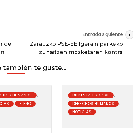
Entrada siguiente
n de
Zarauzko PSE-EE Igerain parkeko
in
zuhaitzen mozketaren kontra
también te guste...
,
,
ECHOS HUMANOS
BIENESTAR SOCIAL
,
,
CIAS
PLENO
DERECHOS HUMANOS
NOTICIAS