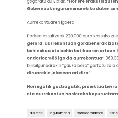
gogoratu du Elolak. “
Hor ere erakutsi zute
Gobernuak ingurumenarekiko duten sent
Aurrekontuaren igoera
Parkea estaltzeak 220.000 euro kostako zuela
gerora, aurrekontuan gorabeherak izate
behinekoa eta behin betikoaren artean.
ondorioz %65 igo da aurrekontua
”. 363.
biribilgunearekin “gauza bera” gertatu zela o
diruarekin jolasean ari dira
”.
Horregatik guztiagatik, proiektua berra
eta aurrekontua hasierako kopuruetara
albistea
ingurumena
medioambiente
notic