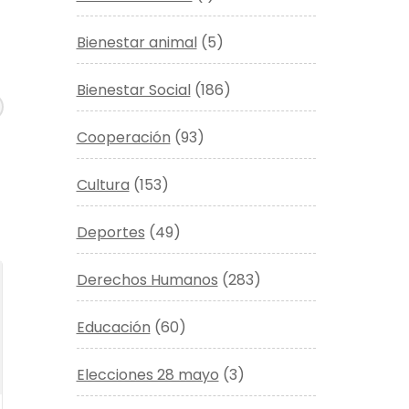
Bienestar animal
(5)
Bienestar Social
(186)
Cooperación
(93)
Cultura
(153)
Deportes
(49)
Derechos Humanos
(283)
Educación
(60)
Elecciones 28 mayo
(3)