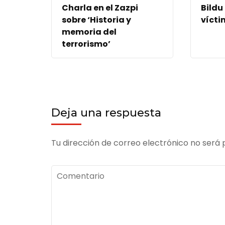
Charla en el Zazpi
Bildu
sobre ‘Historia y
vícti
memoria del
terrorismo’
Deja una respuesta
Tu dirección de correo electrónico no será 
Comentario