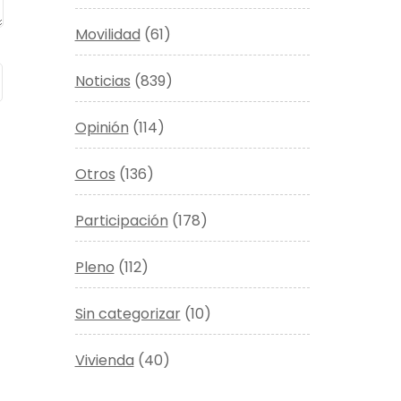
Movilidad
(61)
Noticias
(839)
Opinión
(114)
Otros
(136)
Participación
(178)
Pleno
(112)
Sin categorizar
(10)
Vivienda
(40)