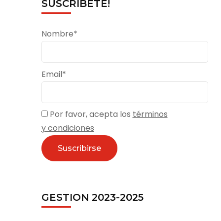
SUSCRÍBETE!
a
Nombre*
Email*
Por favor, acepta los
términos
y condiciones
GESTION 2023-2025