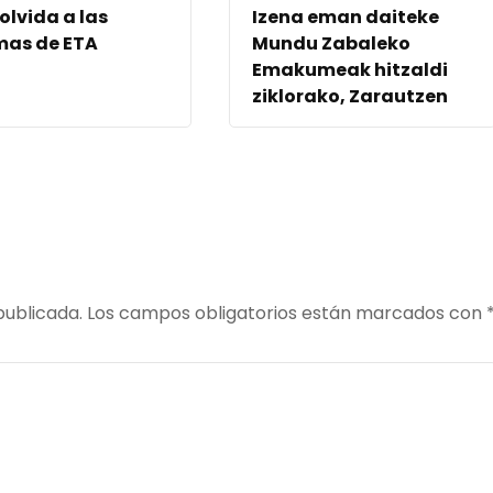
 olvida a las
Izena eman daiteke
mas de ETA
Mundu Zabaleko
Emakumeak hitzaldi
ziklorako, Zarautzen
publicada.
Los campos obligatorios están marcados con