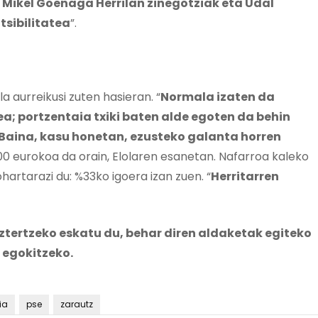
n Mikel Goenaga Herrilan zinegotziak eta Udal
sibilitatea
”.
 aurreikusi zuten hasieran. “
Normala izaten da
a; portzentaia txiki baten alde egoten da behin
 Baina, kasu honetan, ezusteko galanta horren
000 eurokoa da orain, Elolaren esanetan. Nafarroa kaleko
hartarazi du: %33ko igoera izan zuen. “
Herritarren
ztertzeko eskatu du, behar diren aldaketak egiteko
 egokitzeko.
ia
pse
zarautz