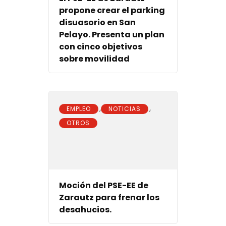
propone crear el parking
disuasorio en San
Pelayo. Presenta un plan
con cinco objetivos
sobre movilidad
,
,
EMPLEO
NOTICIAS
OTROS
Moción del PSE-EE de
Zarautz para frenar los
desahucios.