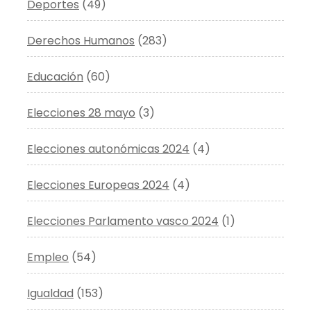
Deportes
(49)
Derechos Humanos
(283)
Educación
(60)
Elecciones 28 mayo
(3)
Elecciones autonómicas 2024
(4)
Elecciones Europeas 2024
(4)
Elecciones Parlamento vasco 2024
(1)
Empleo
(54)
Igualdad
(153)