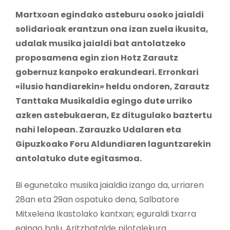
Martxoan egindako asteburu osoko jaialdi
solidarioak erantzun ona izan zuela ikusita,
udalak musika jaialdi bat antolatzeko
proposamena egin zion Hotz Zarautz
gobernuz kanpoko erakundeari. Erronkari
«ilusio handiarekin» heldu ondoren, Zarautz
Tanttaka Musikaldia egingo dute urriko
azken astebukaeran, Ez ditugulako baztertu
nahi lelopean. Zarauzko Udalaren eta
Gipuzkoako Foru Aldundiaren laguntzarekin
antolatuko dute egitasmoa.
Bi egunetako musika jaialdia izango da, urriaren
28an eta 29an ospatuko dena, Salbatore
Mitxelena Ikastolako kantxan; eguraldi txarra
egingo balu, Aritzbatalde pilotalekura