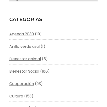
CATEGORÍAS
Agenda 2030
(19)
Anillo verde azul
(1)
Bienestar animal
(5)
Bienestar Social
(186)
Cooperación
(93)
Cultura
(153)