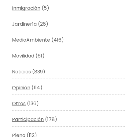
Inmigración
(5)
Jardinería
(26)
MedioAmbiente
(416)
Movilidad
(61)
Noticias
(839)
Opinión
(114)
Otros
(136)
Participación
(178)
Pleno
(112)