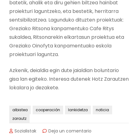
batetik, ahalik eta diru gehien biltzea hainbat
proiekturi laguntzeko, eta bestetik, herritarra
sentsibilizatzea. Lagunduko dituzten proiektuak:
Greziako Ritsona kanpamentuko Cafe Ritys
sukaldea, Ritsonarekin elkartasun proiektua eta
Greziako Oinofyta kanpamentuako eskola
proiektuari laguntza.
Azkenik, deialdia egin dute jaialdian boluntario
gisa lan egiteko. Interesa dutenek Hotz Zarautzen
lokalara jo dezakete.
albistea
cooperación
lankidetza
noticia
zarautz
en
Sozialistak
Deja un comentario
Zarautz