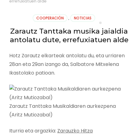
errefuxiatuen alde
COOPERACIÓN
,
NOTICIAS
Zarautz Tanttaka musika jaialdia
antolatu dute, errefuxiatuen alde
Hotz Zarautz elkarteak antolatu du, eta urriaren
28an eta 29an izango da, Salbatore Mitxelena
Ikastolako patioan.
Zarautz Tanttaka Musikaldiaren aurkezpena
(Aritz Mutiozabal)
Iturria eta argazkia:
Zarauzko Hitza