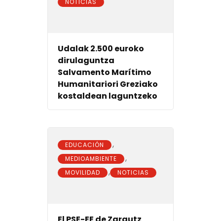
NOTICIAS
Udalak 2.500 euroko
dirulaguntza
Salvamento Marítimo
Humanitariori Greziako
kostaldean laguntzeko
,
EDUCACIÓN
,
MEDIOAMBIENTE
,
MOVILIDAD
NOTICIAS
El PSE-EE de Zarautz