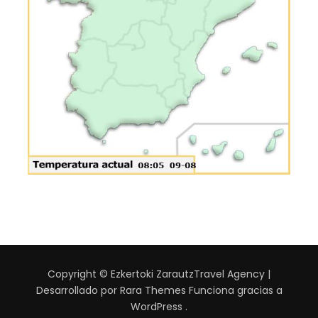
Copyright © Ezkertoki Zarautz
Travel Agency |
Desarrollado por
Rara Themes
Funciona gracias a
WordPress
.