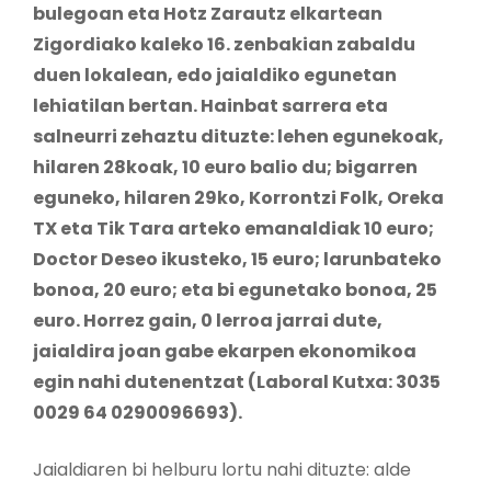
bulegoan eta Hotz Zarautz elkartean
Zigordiako kaleko 16. zenbakian zabaldu
duen lokalean, edo jaialdiko egunetan
lehiatilan bertan. Hainbat sarrera eta
salneurri zehaztu dituzte: lehen egunekoak,
hilaren 28koak, 10 euro balio du; bigarren
eguneko, hilaren 29ko, Korrontzi Folk, Oreka
TX eta Tik Tara arteko emanaldiak 10 euro;
Doctor Deseo ikusteko, 15 euro; larunbateko
bonoa, 20 euro; eta bi egunetako bonoa, 25
euro. Horrez gain, 0 lerroa jarrai dute,
jaialdira joan gabe ekarpen ekonomikoa
egin nahi dutenentzat (Laboral Kutxa: 3035
0029 64 0290096693).
Jaialdiaren bi helburu lortu nahi dituzte: alde