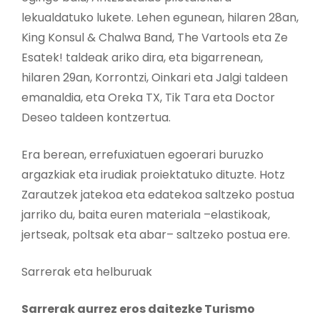
lekualdatuko lukete. Lehen egunean, hilaren 28an,
King Konsul & Chalwa Band, The Vartools eta Ze
Esatek! taldeak ariko dira, eta bigarrenean,
hilaren 29an, Korrontzi, Oinkari eta Jalgi taldeen
emanaldia, eta Oreka TX, Tik Tara eta Doctor
Deseo taldeen kontzertua.
Era berean, errefuxiatuen egoerari buruzko
argazkiak eta irudiak proiektatuko dituzte. Hotz
Zarautzek jatekoa eta edatekoa saltzeko postua
jarriko du, baita euren materiala –elastikoak,
jertseak, poltsak eta abar– saltzeko postua ere.
Sarrerak eta helburuak
Sarrerak aurrez eros daitezke Turismo