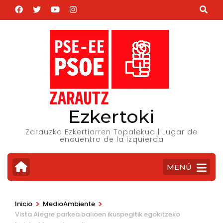
Saltar
al
contenido
(presiona
la
tecla
Intro)
Ezkertoki
Zarauzko Ezkertiarren Topalekua | Lugar de
encuentro de la izquierda
MENÚ
>
>
Inicio
MedioAmbiente
Vista Alegre parkea balioen ikuspegitik egokitzeko