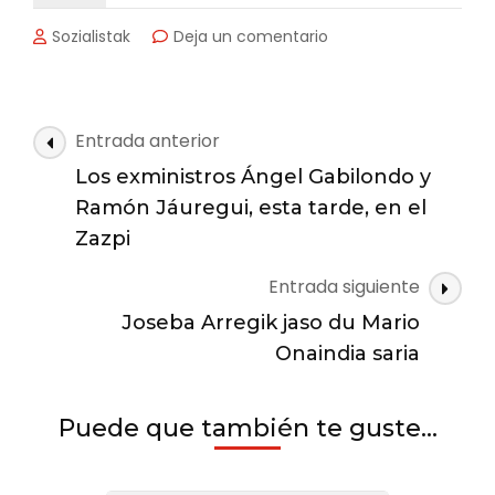
en
Sozialistak
Deja un comentario
Vista
Alegre
parkea
balioen
Navegación
Entrada anterior
ikuspegitik
de
egokitzeko
Los exministros Ángel Gabilondo y
las
hainbat
Ramón Jáuregui, esta tarde, en el
lan
entradas
Zazpi
egingo
dira
Entrada siguiente
Joseba Arregik jaso du Mario
Onaindia saria
Puede que también te guste...