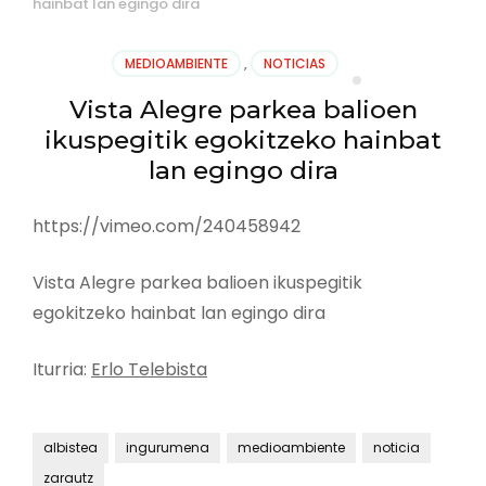
hainbat lan egingo dira
MEDIOAMBIENTE
,
NOTICIAS
Vista Alegre parkea balioen
ikuspegitik egokitzeko hainbat
lan egingo dira
https://vimeo.com/240458942
Vista Alegre parkea balioen ikuspegitik
egokitzeko hainbat lan egingo dira
Iturria:
Erlo Telebista
albistea
ingurumena
medioambiente
noticia
zarautz