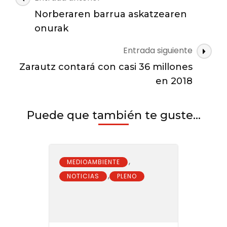
los
de
consumos
Norberaren barrua askatzearen
las
eléctricos
onurak
entradas
Entrada siguiente
Zarautz contará con casi 36 millones
en 2018
Puede que también te guste...
,
MEDIOAMBIENTE
,
NOTICIAS
PLENO