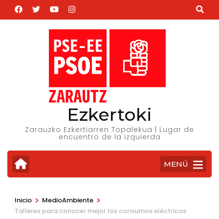
Saltar
al
contenido
(presiona
la
tecla
Intro)
Ezkertoki
Zarauzko Ezkertiarren Topalekua | Lugar de
encuentro de la izquierda
MENÚ
>
>
Inicio
MedioAmbiente
Talleres para conocer mejor los consumos eléctricos