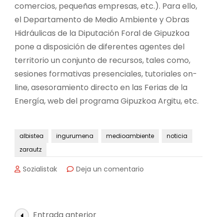
comercios, pequeñas empresas, etc.). Para ello,
el Departamento de Medio Ambiente y Obras
Hidráulicas de la Diputación Foral de Gipuzkoa
pone a disposición de diferentes agentes del
territorio un conjunto de recursos, tales como,
sesiones formativas presenciales, tutoriales on-
line, asesoramiento directo en las Ferias de la
Energía, web del programa Gipuzkoa Argitu, etc.
albistea
ingurumena
medioambiente
noticia
zarautz
en
Sozialistak
Deja un comentario
Talleres
para
conocer
mejor
Navegación
Entrada anterior