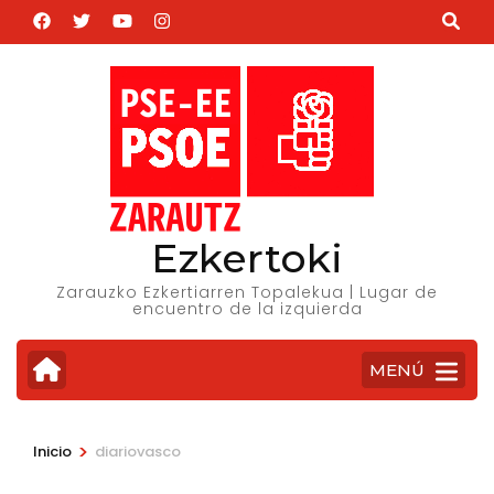
Saltar
al
contenido
(presiona
la
tecla
Intro)
Ezkertoki
Zarauzko Ezkertiarren Topalekua | Lugar de
encuentro de la izquierda
MENÚ
>
Inicio
diariovasco