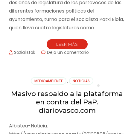
dos años de legislatura de los portavoces de las
diferentes formaciones políticas del
ayuntamiento, turno para el socialista Patxi Elola,
quien lleva cuatro legislaturas como …
LEER MÁS
en
Sozialistak
Deja un comentario
Desde
el
PSE-
EE
MEDIOAMBIENTE
,
NOTICIAS
priorizaremos
las
Masivo respaldo a la plataforma
políticas
en contra del PaP.
sociales
buscando
diariovasco.com
consensos
Albistea-Noticia: