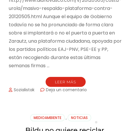
http://www.diariovasco.com/v/20120505/costa-
urola/masivo-respaldo-plataforma-contra-
20120505.html Aunque el equipo de Gobierno
todavía no se ha pronunciado de forma clara
sobre si implantará o no el puerta a puerta en
Zarautz, una plataforma ciudadana, apoyada por
los partidos políticos EAJ-PNV, PSE-EE y PP,
están recogiendo durante estas últimas
semanas firmas …
LEER MÁS
en
Sozialistak
Deja un comentario
Masivo
respaldo
a
la
MEDIOAMBIENTE
,
NOTICIAS
plataforma
en
Bildu no quiere reciclar.