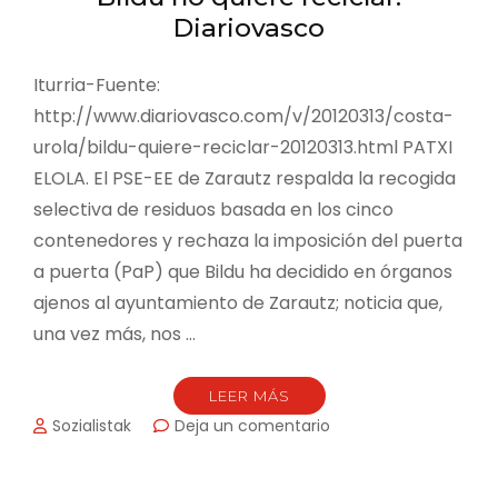
contra
Diariovasco
del
PaP.
diariovasco.com
Iturria-Fuente:
http://www.diariovasco.com/v/20120313/costa-
urola/bildu-quiere-reciclar-20120313.html PATXI
ELOLA. El PSE-EE de Zarautz respalda la recogida
selectiva de residuos basada en los cinco
contenedores y rechaza la imposición del puerta
a puerta (PaP) que Bildu ha decidido en órganos
ajenos al ayuntamiento de Zarautz; noticia que,
una vez más, nos …
LEER MÁS
en
Sozialistak
Deja un comentario
Bildu
no
quiere