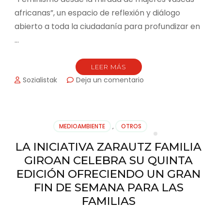
africanas”, un espacio de reflexión y diálogo
abierto a toda la ciudadanía para profundizar en
…
LEER MÁS
en
Sozialistak
Deja un comentario
LA
EMAKUMEEN*
ETXEA
DE
MEDIOAMBIENTE
,
OTROS
ZARAUTZ
ACOGERÁ
LA INICIATIVA ZARAUTZ FAMILIA
EL
GIROAN CELEBRA SU QUINTA
6
DE
EDICIÓN OFRECIENDO UN GRAN
MAYO
FIN DE SEMANA PARA LAS
UNA
FAMILIAS
MESA
REDONDA