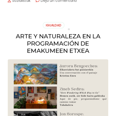
en
Sozialistak
Deja un comentario
EL
AYUNTAMIENTO
DE
ZARAUTZ
IGUALDAD
ORGANIZA
UNA
ARTE Y NATURALEZA EN LA
SALIDA
PROGRAMACIÓN DE
PARA
OBSERVAR
EMAKUMEEN ETXEA
MARIPOSAS
NOCTURNAS
DENTRO
DE
LA
PROGRAMACIÓN
DEL
ANILLO
VERDE
AZUL