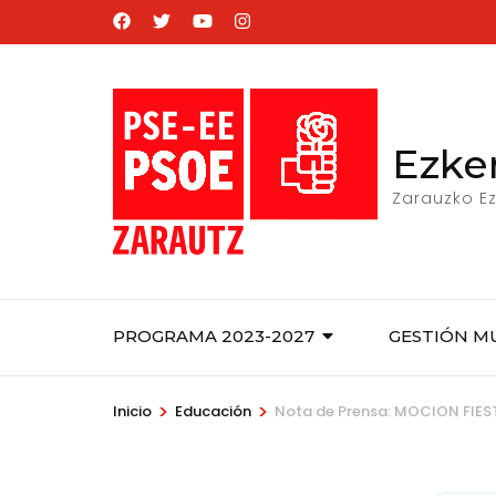
Saltar
al
contenido
(presiona
la
Ezke
tecla
Zarauzko Ez
Intro)
PROGRAMA 2023-2027
GESTIÓN M
>
>
Inicio
Educación
Nota de Prensa: MOCION FIES