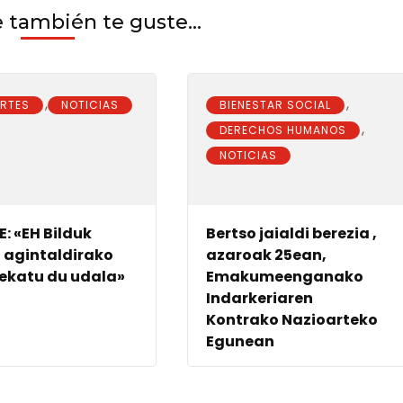
también te guste...
,
,
ORTES
NOTICIAS
BIENESTAR SOCIAL
,
DERECHOS HUMANOS
NOTICIAS
E: «EH Bilduk
Bertso jaialdi berezia ,
i agintaldirako
azaroak 25ean,
ekatu du udala»
Emakumeenganako
Indarkeriaren
Kontrako Nazioarteko
Egunean