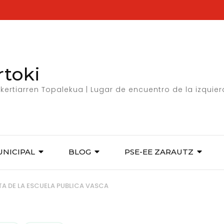
rtoki
kertiarren Topalekua | Lugar de encuentro de la izquie
UNICIPAL
BLOG
PSE-EE ZARAUTZ
TA DE LA ESCUELA PUBLICA VASCA