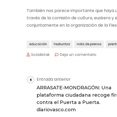
También nos parece importante que haya un
través de la comisión de cultura, euskera 
conjuntamente en la organización de la Fies
educación
hezkuntza
nota de prensa
prent
en
Sozialistak
Deja un comentario
Nota
de
Prensa:
MOCION
Navegación
Entrada anterior
FIESTA
de
DE
ARRASATE-MONDRAGÓN: Una
las
LA
plataforma ciudadana recoge fi
ESCUELA
entradas
contra el Puerta a Puerta.
PUBLICA
VASCA
diariovasco.com