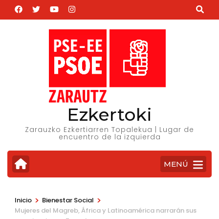
Saltar
al
contenido
(presiona
la
tecla
Intro)
Ezkertoki
Zarauzko Ezkertiarren Topalekua | Lugar de
encuentro de la izquierda
MENÚ
>
>
Inicio
Bienestar Social
Mujeres del Magreb, África y Latinoamérica narrarán sus