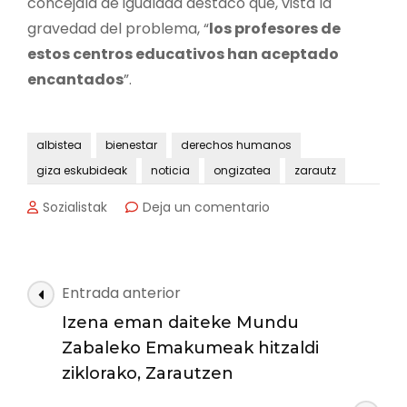
concejala de igualdad destacó que, vista la
gravedad del problema, “
los profesores de
estos centros educativos han aceptado
encantados
”.
albistea
bienestar
derechos humanos
giza eskubideak
noticia
ongizatea
zarautz
en
Sozialistak
Deja un comentario
Mujeres
del
Magreb,
África
Navegación
Entrada anterior
y
de
Latinoamérica
Izena eman daiteke Mundu
las
narrarán
Zabaleko Emakumeak hitzaldi
sus
entradas
ziklorako, Zarautzen
experiencias
en