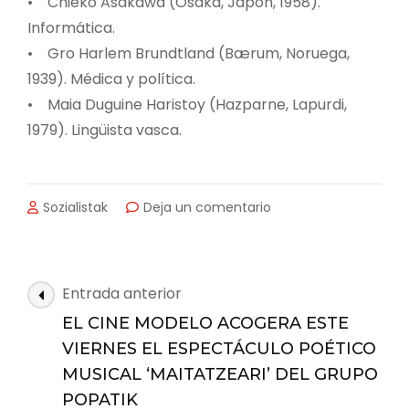
• Chieko Asakawa (Osaka, Japón, 1958).
Informática.
• Gro Harlem Brundtland (Bærum, Noruega,
1939). Médica y política.
• Maia Duguine Haristoy (Hazparne, Lapurdi,
1979). Lingüista vasca.
en
Sozialistak
Deja un comentario
LOS
COMERCIOS
DE
ZARAUTZ
Navegación
Entrada anterior
DAN
de
A
EL CINE MODELO ACOGERA ESTE
las
CONOCER
VIERNES EL ESPECTÁCULO POÉTICO
LA
entradas
MUSICAL ‘MAITATZEARI’ DEL GRUPO
LABOR
DE
POPATIK