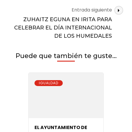
LA
MUJER
Entrada siguiente
EN
ZUHAITZ EGUNA EN IRITA PARA
EL
CELEBRAR EL DÍA INTERNACIONAL
ÁMBITO
DE
DE LOS HUMEDALES
LA
CIENCIA
Puede que también te guste...
IGUALDAD
EL AYUNTAMIENTO DE