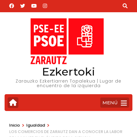
Saltar
al
contenido
(presiona
la
tecla
Intro)
Ezkertoki
Zarauzko Ezkertiarren Topalekua | Lugar de
encuentro de la izquierda
MENÚ
>
>
Inicio
Igualdad
LOS COMERCIOS DE ZARAUTZ DAN A CONOCER LA LABOR