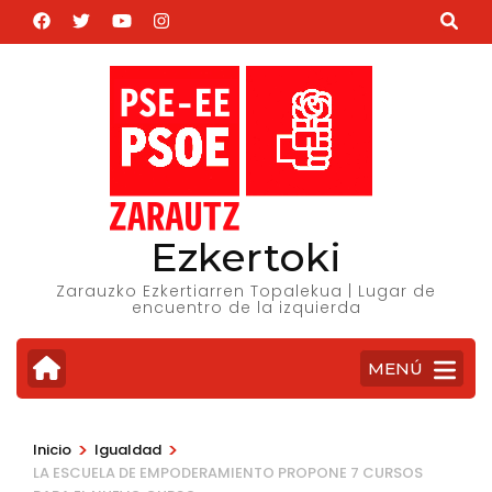
Saltar
al
contenido
(presiona
la
tecla
Intro)
Ezkertoki
Zarauzko Ezkertiarren Topalekua | Lugar de
encuentro de la izquierda
MENÚ
>
>
Inicio
Igualdad
LA ESCUELA DE EMPODERAMIENTO PROPONE 7 CURSOS