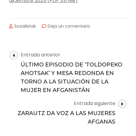
diciembre 2025 (PDF 3,6 MB)
en
Sozialistak
Deja un comentario
LA
ESCUELA
DE
EMPODERAMIENTO
Navegación
Entrada anterior
PROPONE
de
7
ÚLTIMO EPISODIO DE ‘TOLDOPEKO
las
CURSOS
AHOTSAK’ Y MESA REDONDA EN
PARA
entradas
TORNO A LA SITUACIÓN DE LA
EL
NUEVO
MUJER EN AFGANISTÁN
CURSO
Entrada siguiente
ZARAUTZ DA VOZ A LAS MUJERES
AFGANAS