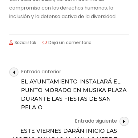
compromiso con los derechos humanos, la
inclusión y la defensa activa de la diversidad.
en
Sozialistak
Deja un comentario
LA
EMAKUMEEN*
ETXEA
DE
Navegación
Entrada anterior
ZARAUTZ
de
SE
EL AYUNTAMIENTO INSTALARÁ EL
las
SUMA
PUNTO MORADO EN MUSIKA PLAZA
A
entradas
DURANTE LAS FIESTAS DE SAN
LA
RED
PELAIO
DE
ESPACIOS
Entrada siguiente
SEGUROS
ESTE VIERNES DARÁN INICIO LAS
“LGBTI+