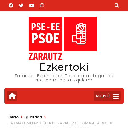
Saltar
al
contenido
(presiona
la
tecla
Intro)
Ezkertoki
Zarauzko Ezkertiarren Topalekua | Lugar de
encuentro de la izquierda
MENÚ
>
>
Inicio
Igualdad
LA EMAKUMEEN* ETXEA DE ZARAUTZ SE SUMA A LA RED DE