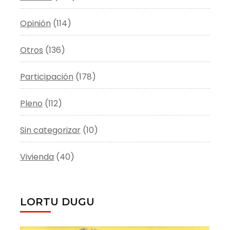
Opinión
(114)
Otros
(136)
Participación
(178)
Pleno
(112)
Sin categorizar
(10)
Vivienda
(40)
LORTU DUGU