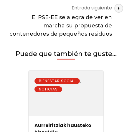
entradas
dituzte
Entrada siguiente
El PSE-EE se alegra de ver en
marcha su propuesta de
contenedores de pequeños residuos
Puede que también te guste...
,
BIENESTAR SOCIAL
NOTICIAS
Aurreiritziak hausteko