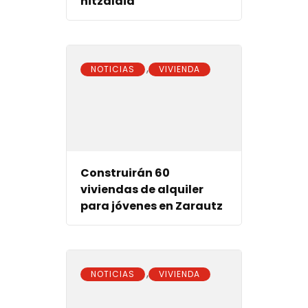
hitzaldia
,
NOTICIAS
VIVIENDA
Construirán 60
viviendas de alquiler
para jóvenes en Zarautz
,
NOTICIAS
VIVIENDA