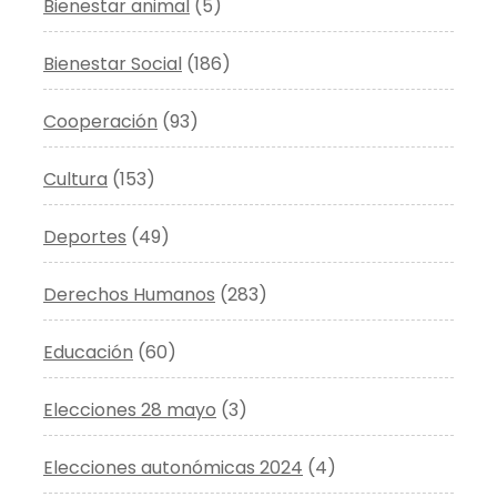
Bienestar animal
(5)
Bienestar Social
(186)
Cooperación
(93)
Cultura
(153)
Deportes
(49)
Derechos Humanos
(283)
Educación
(60)
Elecciones 28 mayo
(3)
Elecciones autonómicas 2024
(4)