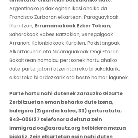
Argentinako jakiak egiten ikasi ahalko da
Francisco Zurbaran elkartean, Paraguaykoak
Iñurritzan,
Errumaniakoak Ezker Tokian
,
Saharakoak Babes Batzokian, Senegalgoak
Arranon, Kolonbiakoak Kurpilen, Pakistangoak
Alkartasunan eta Nicaraguakoak Ongi Etorrin.
Bakoitzean hamalau pertsonek hartu ahalko
dute parte: jatorri atzerritarreko bi sukaldarik,
elkarteko bi ordezkarik eta beste hamar lagunek.
Parte hartu nahi dutenek Zarauzko Gizarte
Zerbitzuetan eman beharko dute izena,
bulegora (Zigordia kalea, 33) gerturatuta,
943-005127 telefonora deituta zein
immigrazioa@zarautz.org helbidera mezua
bidaliz. Zein elkartetan egin nahi duten