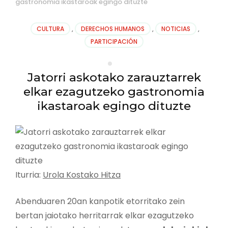
gastronomia ikastaroak egingo dituzte
CULTURA
,
DERECHOS HUMANOS
,
NOTICIAS
,
PARTICIPACIÓN
Jatorri askotako zarauztarrek
elkar ezagutzeko gastronomia
ikastaroak egingo dituzte
Iturria:
Urola Kostako Hitza
Abenduaren 20an kanpotik etorritako zein
bertan jaiotako herritarrak elkar ezagutzeko