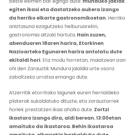
beste ekimen bat egingo dute:
munduko jakiak
egiten ikasi eta dastatzeko aukera izango
da herriko elkarte gastronomikoetan
. Herriko
aniztasuna ezagutzeko helburuarekin,
gastronomia aitzaki hartuta.
Hain zuzen,
abenduaren 18aren harira, Etorkinen
Nazioarteko Egunaren harira antolatu dute
ekitaldi hori
. Eta modu horretan, maiatzean izan
ohi den Zarauztik Mundura jaialdia urte osora
zabaltzeko urratsa emango dute.
Atzerritik etorritako lagunek euren herrialdeko
platerak sukaldatuko dituzte, eta zarauztarrek
horiek prestatzen ikasi ahalko dute.
Zortzi
ikastaro izango dira, aldi berean. 13:00etan
amaituko da ikastaroa. Behin ikastaroa
amaituta, elkarrekin bazkalduko dute
.