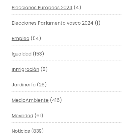
Elecciones Europeas 2024
(4)
Elecciones Parlamento vasco 2024
(1)
Empleo
(54)
Igualdad
(153)
Inmigración
(5)
Jardinería
(26)
MedioAmbiente
(416)
Movilidad
(61)
Noticias
(839)