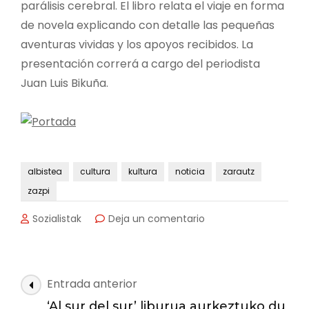
parálisis cerebral. El libro relata el viaje en forma
de novela explicando con detalle las pequeñas
aventuras vividas y los apoyos recibidos. La
presentación correrá a cargo del periodista
Juan Luis Bikuña.
albistea
cultura
kultura
noticia
zarautz
zazpi
en
Sozialistak
Deja un comentario
Iñaki
Bidegain
presenta
‘Al
Navegación
Entrada anterior
sur
de
del
‘Al sur del sur’ liburua aurkeztuko du