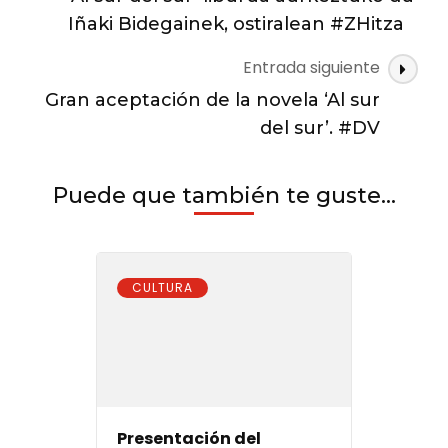
las
sur’,
Iñaki Bidegainek, ostiralean #ZHitza
su
entradas
nueva
Entrada siguiente
novela.
Gran aceptación de la novela ‘Al sur
#DV
del sur’. #DV
Puede que también te guste...
CULTURA
Presentación del