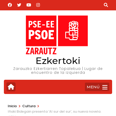
Saltar
al
contenido
(presiona
la
tecla
Intro)
Ezkertoki
Zarauzko Ezkertiarren Topalekua | Lugar de
encuentro de la izquierda
MENÚ
>
>
Inicio
Cultura
Iñaki Bidegain presenta ‘Al sur del sur’, su nueva novela.