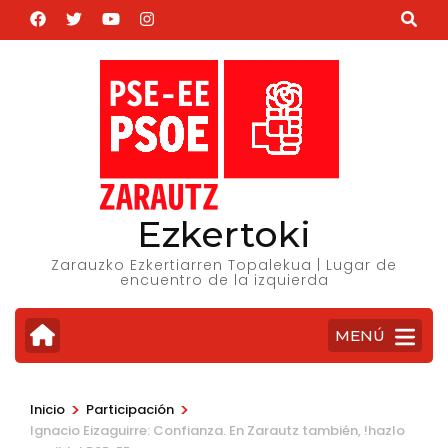
Saltar
al
contenido
(presiona
la
tecla
Intro)
Ezkertoki
Zarauzko Ezkertiarren Topalekua | Lugar de
encuentro de la izquierda
MENÚ
>
>
Inicio
Participación
Ignacio Eizaguirre: Confianza. En Zarautz también, !hazlo