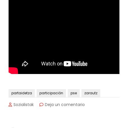
partaidetza
participación
pse
zarautz
en
Sozialistak
Deja un comentario
Ignacio
Eizaguirre:
Confianza.