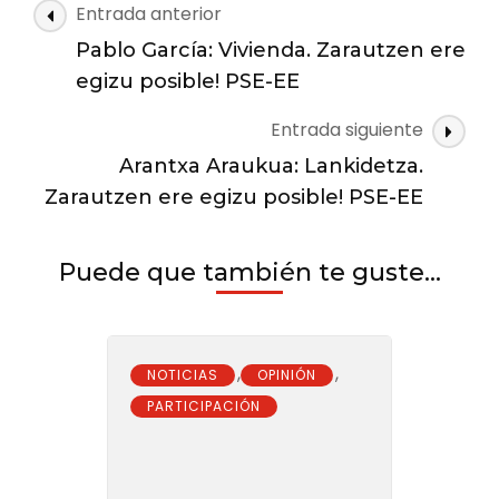
En
Navegación
Entrada anterior
Zarautz
de
también,
Pablo García: Vivienda. Zarautzen ere
las
!hazlo
egizu posible! PSE-EE
posible!
entradas
PSE-
Entrada siguiente
EE
Arantxa Araukua: Lankidetza.
Zarautzen ere egizu posible! PSE-EE
Puede que también te guste...
,
,
NOTICIAS
OPINIÓN
PARTICIPACIÓN