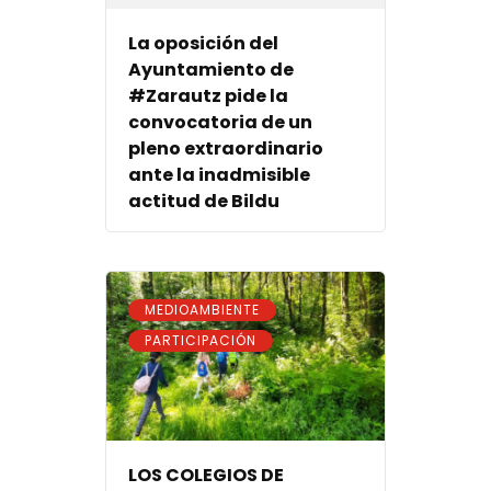
La oposición del
Ayuntamiento de
#Zarautz pide la
convocatoria de un
pleno extraordinario
ante la inadmisible
actitud de Bildu
,
MEDIOAMBIENTE
PARTICIPACIÓN
LOS COLEGIOS DE