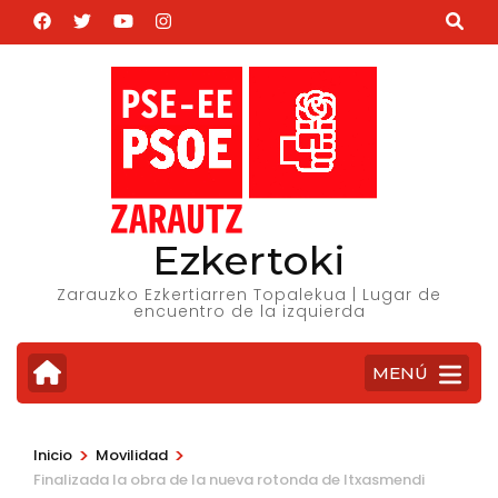
Saltar
al
contenido
(presiona
la
tecla
Intro)
Ezkertoki
Zarauzko Ezkertiarren Topalekua | Lugar de
encuentro de la izquierda
MENÚ
>
>
Inicio
Movilidad
Finalizada la obra de la nueva rotonda de Itxasmendi