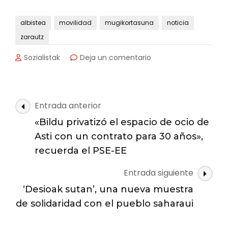
albistea
movilidad
mugikortasuna
noticia
zarautz
en
Sozialistak
Deja un comentario
Finalizada
la
obra
de
Navegación
Entrada anterior
la
de
nueva
«Bildu privatizó el espacio de ocio de
las
rotonda
Asti con un contrato para 30 años»,
de
entradas
recuerda el PSE-EE
Itxasmendi
Entrada siguiente
‘Desioak sutan’, una nueva muestra
de solidaridad con el pueblo saharaui