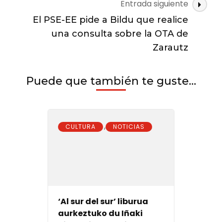
Entrada siguiente
acto
en
El PSE-EE pide a Bildu que realice
recuerdo
una consulta sobre la OTA de
de
López
Zarautz
de
Lacalle
Puede que también te guste...
,
CULTURA
NOTICIAS
‘Al sur del sur’ liburua
aurkeztuko du Iñaki