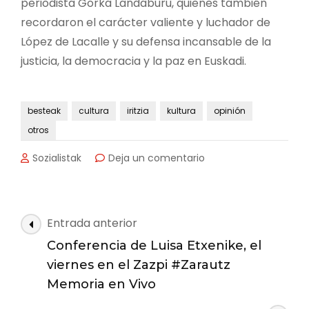
periodista Gorka Landaburu, quienes también
recordaron el carácter valiente y luchador de
López de Lacalle y su defensa incansable de la
justicia, la democracia y la paz en Euskadi.
besteak
cultura
iritzia
kultura
opinión
otros
en
Sozialistak
Deja un comentario
La
escritora
Luisa
Etxenike
Navegación
Entrada anterior
defiende
de
la
Conferencia de Luisa Etxenike, el
las
memoria
viernes en el Zazpi #Zarautz
viva
entradas
Memoria en Vivo
en
el