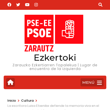
Saltar
al
contenido
(presiona
la
tecla
Intro)
Ezkertoki
Zarauzko Ezkertiarren Topalekua | Lugar de
encuentro de la izquierda
MENÚ
>
>
Inicio
Cultura
La escritora Luisa Etxenike defiende la memoria viva en el