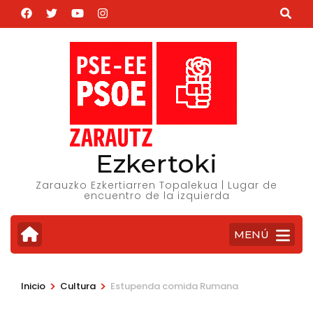
Saltar
al
contenido
(presiona
la
tecla
Intro)
Ezkertoki
Zarauzko Ezkertiarren Topalekua | Lugar de
encuentro de la izquierda
MENÚ
>
>
Inicio
Cultura
Estupenda comida Rumana