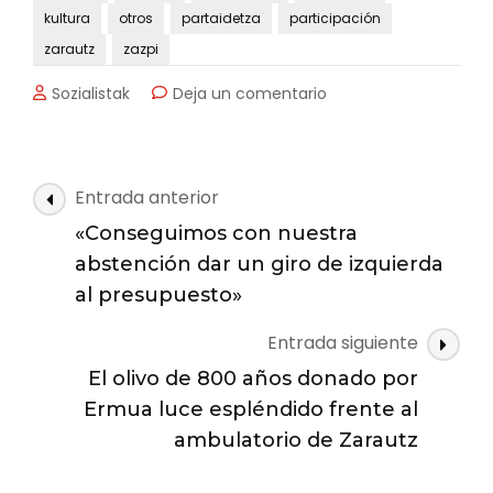
kultura
otros
partaidetza
participación
zarautz
zazpi
en
Sozialistak
Deja un comentario
Estupenda
comida
Rumana
Navegación
Entrada anterior
de
«Conseguimos con nuestra
las
abstención dar un giro de izquierda
entradas
al presupuesto»
Entrada siguiente
El olivo de 800 años donado por
Ermua luce espléndido frente al
ambulatorio de Zarautz